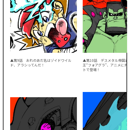
▲第9話 おれのあだ名はゾイドワイル
▲第10話 デスメタル帝国武
ド、アラシってんだ！
王“フォアグラ”、アニメに先
トで登場！