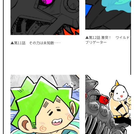
▲第12話 激突！ ワイルドラ
ブリゲーター
▲第11話 その力は未知数……