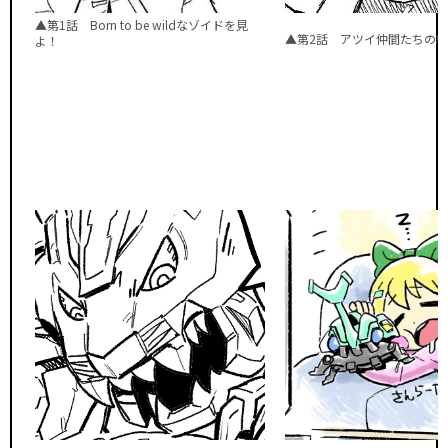
▲第1話 Born to be wildなゾイドを見
▲第2話 アツイ仲間たちの絆を
よ！