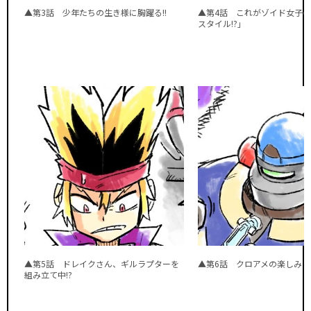
▲第3話 少年たちの生き様に胸躍る!!
▲第4話 これがゾイド女子
スタイル!?」
▲第5話 ドレイクさん、ギルラプターを
▲第6話 クロアメの楽しみ
組み立て中!?