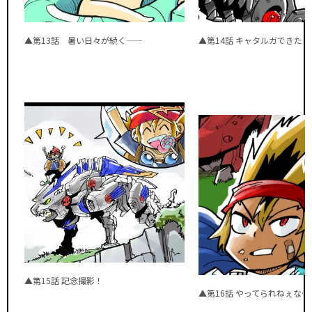
▲第13話 暑い日々が続く——
▲第14話 キャタルガできた！
▲第15話 記念撮影！
▲第16話 やってられねぇな…