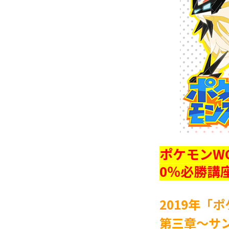
ポケモンW
0％必勝講
2019年「
第三章
～サ