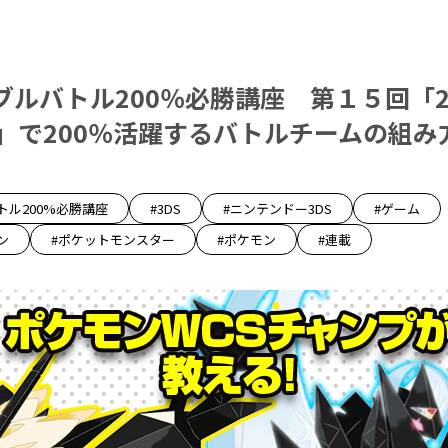
ブルバトル200％必勝講座 第１５回「2
S」で200％活躍するバトルチームの組み
トル200%必勝講座
#3DS
#ニンテンドー3DS
#ゲーム
ン
#ポケットモンスター
#ポケモン
#連載