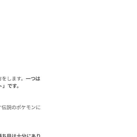
方をします。
一つは
ト」です。
す伝説のポケモンに
勝ち目は十分にあり