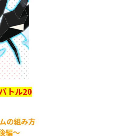
バトル20
ームの組み方
後編～