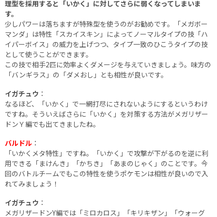
理型を採用すると「いかく」に対してさらに弱くなってしまいま
す。
少しパワーは落ちますが特殊型を使うのがお勧めです。「メガボー
マンダ」は特性「スカイスキン」によってノーマルタイプの技「ハ
イパーボイス」の威力を上げつつ、タイプ一致のひこうタイプの技
として使うことができます。
この技で相手2匹に効率よくダメージを与えていきましょう。味方の
「バンギラス」の「ダメおし」とも相性が良いです。
イガチュウ
：
なるほど、「いかく」で一網打尽にされないようにするというわけ
ですね。そういえばさらに「いかく」を対策する方法がメガリザー
ドンＹ編でも出てきましたね。
バルドル
：
「いかくメタ特性」ですね。「いかく」で攻撃が下がるのを逆に利
用できる「まけんき」「かちき」「あまのじゃく」のことです。今
回のバトルチームでもこの特性を使うポケモンは相性が良いので入
れてみましょう！
イガチュウ
：
メガリザードンY編では「ミロカロス」「キリキザン」「ウォーグ