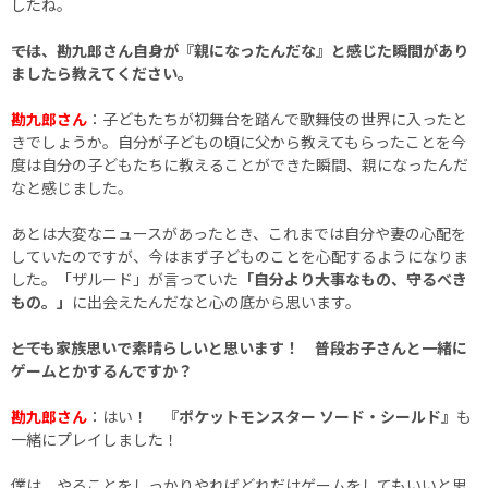
したね。
――では、勘九郎さん自身が『親になったんだな』と感じた瞬間があり
ましたら教えてください。
勘九郎さん
：子どもたちが初舞台を踏んで歌舞伎の世界に入ったと
きでしょうか。自分が子どもの頃に父から教えてもらったことを今
度は自分の子どもたちに教えることができた瞬間、親になったんだ
なと感じました。
あとは大変なニュースがあったとき、これまでは自分や妻の心配を
していたのですが、今はまず子どものことを心配するようになりま
した。「ザルード」が言っていた
「自分より大事なもの、守るべき
もの。」
に出会えたんだなと心の底から思います。
――とても家族思いで素晴らしいと思います！ 普段お子さんと一緒に
ゲームとかするんですか？
勘九郎さん
：はい！
『ポケットモンスター ソード・シールド』
も
一緒にプレイしました！
僕は、やることをしっかりやればどれだけゲームをしてもいいと思