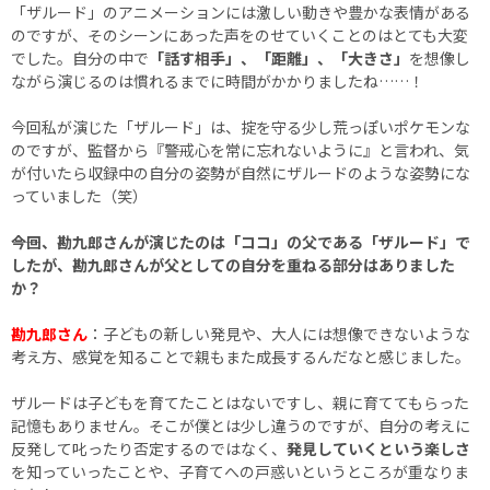
「ザルード」のアニメーションには激しい動きや豊かな表情がある
のですが、そのシーンにあった声をのせていくことのはとても大変
でした。自分の中で
「話す相手」、「距離」、「大きさ」
を想像し
ながら演じるのは慣れるまでに時間がかかりましたね……！
今回私が演じた「ザルード」は、掟を守る少し荒っぽいポケモンな
のですが、監督から『警戒心を常に忘れないように』と言われ、気
が付いたら収録中の自分の姿勢が自然にザルードのような姿勢にな
っていました（笑）
――今回、勘九郎さんが演じたのは「ココ」の父である「ザルード」で
したが、勘九郎さんが父としての自分を重ねる部分はありました
か？
勘九郎さん
：子どもの新しい発見や、大人には想像できないような
考え方、感覚を知ることで親もまた成長するんだなと感じました。
ザルードは子どもを育てたことはないですし、親に育ててもらった
記憶もありません。そこが僕とは少し違うのですが、自分の考えに
反発して叱ったり否定するのではなく、
発見していくという楽しさ
を知っていったことや、子育てへの戸惑いというところが重なりま