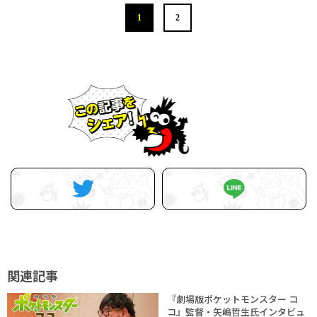
1
2
関連記事
『劇場版ポケットモンスター コ
コ』監督・矢嶋哲生氏インタビュ