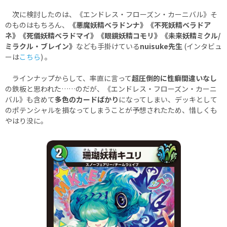
次に検討したのは、《エンドレス・フローズン・カーニバル》そ
のものはもちろん、
《悪魔妖精ベラドンナ》《不死妖精ベラドア
ネ》《死儀妖精ベラドマイ》《眼鏡妖精コモリ》《未来妖精ミクル/
ミラクル・ブレイン》
なども手掛けている
nuisuke先生
(インタビュ
ーは
こちら
) 。
ラインナップからして、率直に言って
超圧倒的に性癖間違いなし
の鉄板と思われた……のだが、《エンドレス・フローズン・カーニ
バル》も含めて
多色のカードばかり
になってしまい、デッキとして
のポテンシャルを損なってしまうことが予想されたため、惜しくも
やはり没に。