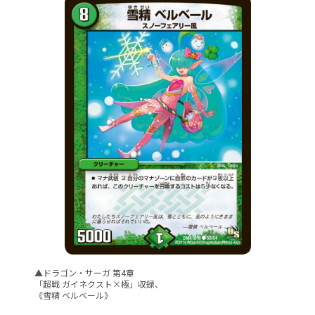
▲ドラゴン・サーガ 第4章
「超戦 ガイネクスト×極」収録、
《雪精 ベルベール》