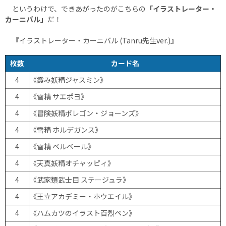
というわけで、できあがったのがこちらの
「イラストレーター・
カーニバル」
だ！
『イラストレーター・カーニバル (Tanru先生ver.)』
枚数
カード名
4
《霞み妖精ジャスミン》
4
《雪精 サエポヨ》
4
《冒険妖精ポレゴン・ジョーンズ》
4
《雪精 ホルデガンス》
4
《雪精 ベルベール》
4
《天真妖精オチャッピィ》
4
《武家類武士目 ステージュラ》
4
《王立アカデミー・ホウエイル》
4
《ハムカツのイラスト百烈ペン》