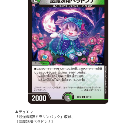
▲デュエマ
「最強戦略!!ドラリンパック」収録、
《悪魔妖精ベラドンナ》