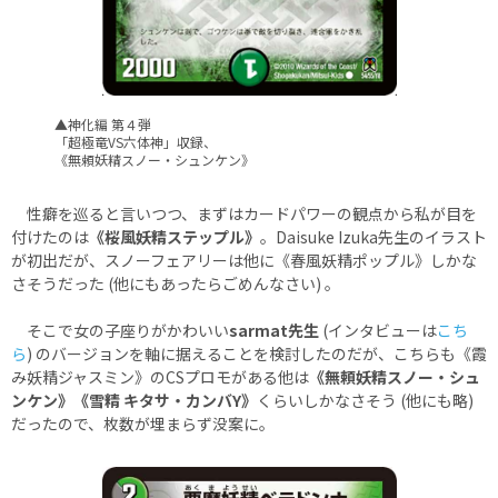
▲神化編 第４弾
「超極竜VS六体神」収録、
《無頼妖精スノー・シュンケン》
性癖を巡ると言いつつ、まずはカードパワーの観点から私が目を
付けたのは
《桜風妖精ステップル》
。Daisuke Izuka先生のイラスト
が初出だが、スノーフェアリーは他に《春風妖精ポップル》しかな
さそうだった (他にもあったらごめんなさい) 。
そこで女の子座りがかわいい
sarmat先生
(インタビューは
こち
ら
) のバージョンを軸に据えることを検討したのだが、こちらも《霞
み妖精ジャスミン》のCSプロモがある他は
《無頼妖精スノー・シュ
ンケン》《雪精 キタサ・カンバY》
くらいしかなさそう (他にも略)
だったので、枚数が埋まらず没案に。