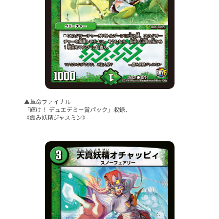
▲革命ファイナル
「輝け！ デュエデミー賞パック」収録、
《霞み妖精ジャスミン》