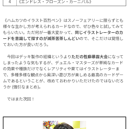
4
《エンドレス・フローズン・カーニバル》
《ハムカツのイラスト百烈ペン》はスノーフェアリーに限らずとも
様々な生かし方が考えられるカードなので、ぜひ色々と試してみて
もらいたい。ただ何が一番大変かって、
同じイラストレーターのカ
ードを意識して探すのが滅茶苦茶しんどい
ので、そこだけは覚悟し
ておいた方が良いだろう。
今回はデッキ製作の経緯というより
ただの性癖暴露大会
になって
しまったような気もするが、デュエル・マスターズが単純なカード
の効果や種族だけでなくレアリティや果てはイラストレーターま
で、多種多様な観点から奥深い遊び方が楽しめる最高のカードゲー
ムであるということが、改めておわかりいただけたのではないだろ
うか (強引なまとめ)。
ではまた次回！