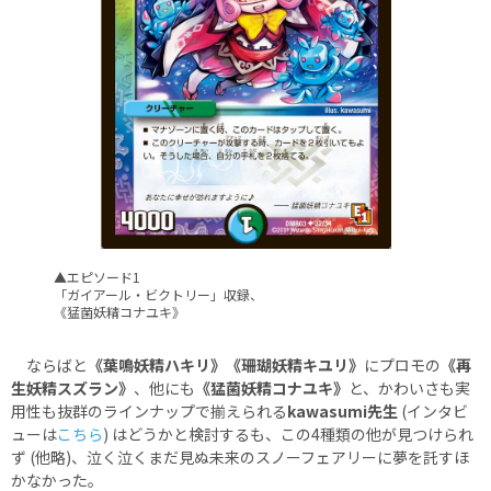
▲エピソード1
「ガイアール・ビクトリー」収録、
《猛菌妖精コナユキ》
ならばと
《葉鳴妖精ハキリ》《珊瑚妖精キユリ》
にプロモの
《再
生妖精スズラン》
、他にも
《猛菌妖精コナユキ》
と、かわいさも実
用性も抜群のラインナップで揃えられる
kawasumi先生
(インタビ
ューは
こちら
) はどうかと検討するも、この4種類の他が見つけられ
ず (他略)、泣く泣くまだ見ぬ未来のスノーフェアリーに夢を託すほ
かなかった。