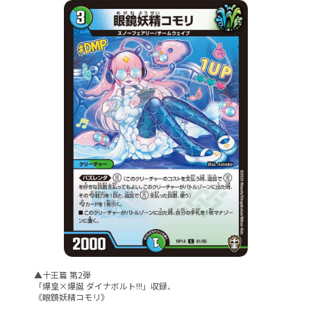
▲十王篇 第2弾
「爆皇×爆誕 ダイナボルト!!!」収録、
《眼鏡妖精コモリ》