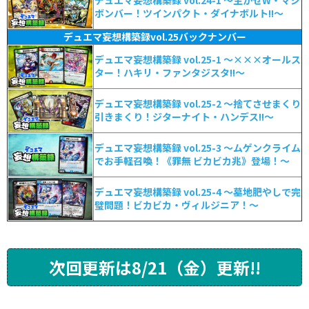
デュエマ妄想構築録 vol.24-1 ～生かせW・マジ
ボンバー！ツインパクト・ダイナボルト!!～
デュエマ妄想構築録vol.25バックナンバー
デュエマ妄想構築録 vol.25-1 ～×××オールス
ター！ハキリ・ファンタジスタ!!～
デュエマ妄想構築録 vol.25-2 ～捨てさせまくり
引きまくり！ジターナイト・ハンデス!!～
デュエマ妄想構築録 vol.25-3 ～ムゲンクライム
でお手軽召喚！《罪無 ビカビカ兆》登場！～
デュエマ妄想構築録 vol.25-4 ～墓地肥やしで完
璧問題！ビカビカ・ヴィルジニア！～
次回更新は8/21（金）更新!!