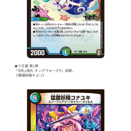
▲十王篇 第1弾
「切札x鬼札 キングウォーズ!!!」収録、
《珊瑚妖精キユリ》