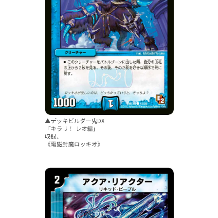
▲デッキビルダー鬼DX
「キラリ！ レオ編」
収録、
《電磁封魔ロッキオ》