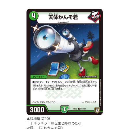
▲双極篇 第3弾
「†ギラギラ†煌世主と終葬のQX!!」
収録、《天体かんそ君》