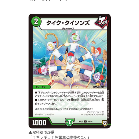
▲双極篇 第3弾
「†ギラギラ†煌世主と終葬のQX!!」