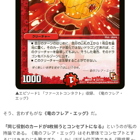
▲エピソード1 「ファーストコンタクト」収録、《竜のフレア・
エッグ》
そう、言わずもがな
《竜のフレア・エッグ》
だ。
「同じ役割のカードが8枚揃うとコンセプトになる」
というのが私の
持論である。《竜のフレア・エッグ》はそれ単体でコンセプトとす
るにはあまりにも脆すぎた。しかしほぼ上位互換である《龍世界 ～