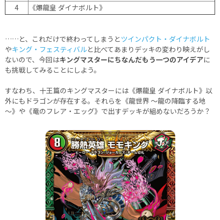
4
《爆龍皇 ダイナボルト》
……と、これだけで終わってしまうと
ツインパクト・ダイナボルト
や
キング・フェスティバル
と比べてあまりデッキの変わり映えがし
ないので、今回は
キングマスターにちなんだもう一つのアイデア
に
も挑戦してみることにしよう。
すなわち、十王篇のキングマスターには《爆龍皇 ダイナボルト》以
外にもドラゴンが存在する。それらを《龍世界 ～龍の降臨する地
～》や《竜のフレア・エッグ》で出すデッキが組めないだろうか？