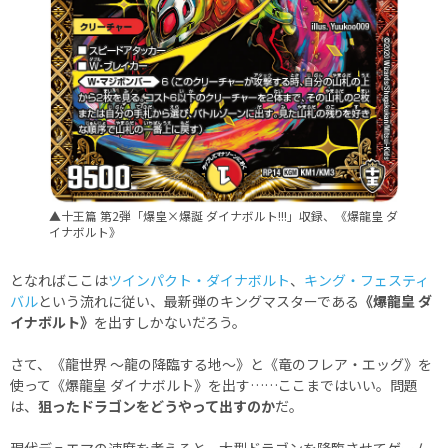
▲十王篇 第2弾「爆皇×爆誕 ダイナボルト!!!」収録、《爆龍皇 ダ
イナボルト》
となればここは
ツインパクト・ダイナボルト
、
キング・フェスティ
バル
という流れに従い、最新弾のキングマスターである
《爆龍皇 ダ
イナボルト》
を出すしかないだろう。
さて、《龍世界 ～龍の降臨する地～》と《竜のフレア・エッグ》を
使って《爆龍皇 ダイナボルト》を出す……ここまではいい。問題
は、
狙ったドラゴンをどうやって出すのか
だ。
現代デュエマの速度を考えると、大型ドラゴンを降臨させてゲーム