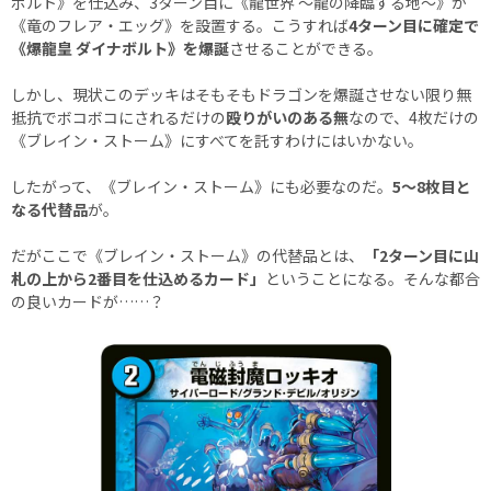
ボルト》を仕込み、3ターン目に《龍世界 ～龍の降臨する地～》か
《竜のフレア・エッグ》を設置する。こうすれば
4ターン目に確定で
《爆龍皇 ダイナボルト》を爆誕
させることができる。
しかし、現状このデッキはそもそもドラゴンを爆誕させない限り無
抵抗でボコボコにされるだけの
殴りがいのある無
なので、4枚だけの
《ブレイン・ストーム》にすべてを託すわけにはいかない。
したがって、《ブレイン・ストーム》にも必要なのだ。
5～8枚目と
なる代替品
が。
だがここで《ブレイン・ストーム》の代替品とは、
「2ターン目に山
札の上から2番目を仕込めるカード」
ということになる。そんな都合
の良いカードが……？