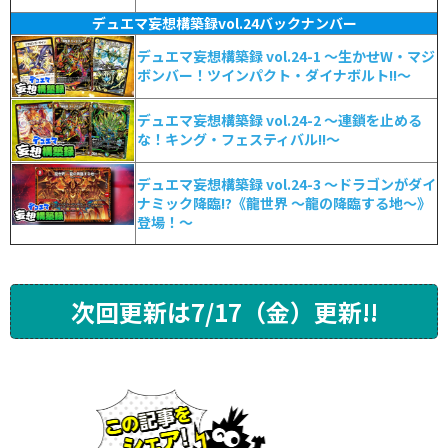
デュエマ妄想構築録vol.24バックナンバー
デュエマ妄想構築録 vol.24-1 ～生かせW・マジ
ボンバー！ツインパクト・ダイナボルト!!～
デュエマ妄想構築録 vol.24-2 ～連鎖を止める
な！キング・フェスティバル!!～
デュエマ妄想構築録 vol.24-3 ～ドラゴンがダイ
ナミック降臨!?《龍世界 ～龍の降臨する地～》
登場！～
次回更新は7/17（金）更新!!