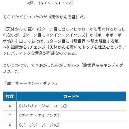
収録、《タイク・タイソンズ》
そこでたどりついたのが
《天体かんそ君》
だ。
《天体かんそ君》は2ターン目に出ないじゃねーかと思われるかもし
れないが、2ターン目に《タイク・タイソンズ》か《ボーボボ・ボー
ボ坊》を出しておけば、
3ターン目に《龍世界 ～龍の降臨する地
～》設置からJチェンジ《天体かんそ君》でトップを仕込む
というア
クロバティックな荒業が可能なのである。
というわけで、できあがったのがこちらの
「龍世界モモキンディダ
ノス」
だ！
『龍世界モモキンディダノス』
枚数
カード名
4
《ガガガン・ジョーカーズ》
4
《タイク・タイソンズ》
4
《ボーボボ・ボーボ坊》