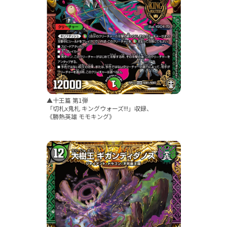
▲十王篇 第1弾
「切札x鬼札 キングウォーズ!!!」収録、
《勝熱英雄 モモキング》