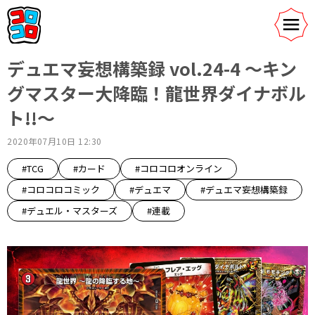
デュエマ妄想構築録 vol.24-4 ～キン
グマスター大降臨！龍世界ダイナボル
ト!!～
2020年07月10日 12:30
#TCG
#カード
#コロコロオンライン
#コロコロコミック
#デュエマ
#デュエマ妄想構築録
#デュエル・マスターズ
#連載