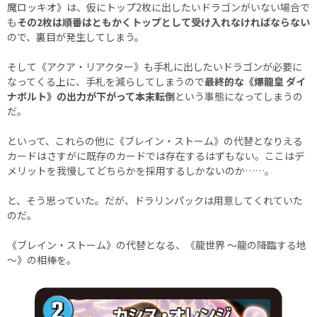
魔ロッキオ》は、仮にトップ2枚に出したいドラゴンがいない場合で
も
その2枚は順番はともかくトップとして受け入れなければならない
ので、裏目が発生してしまう。
そして《アクア・リアクター》も手札に出したいドラゴンが必要に
なってくる上に、手札を減らしてしまうので
最終的な《爆龍皇 ダイ
ナボルト》の出力が下がって本末転倒
という事態になってしまうの
だ。
といって、これらの他に《ブレイン・ストーム》の代替となりえる
カードはさすがに既存のカードでは存在するはずもない。ここはデ
メリットを我慢してどちらかを採用するしかないのか……。
と、そう思っていた。だが、ドラリンパックは用意してくれていた
のだ。
《ブレイン・ストーム》の代替となる、《龍世界 ～龍の降臨する地
～》の相棒を。