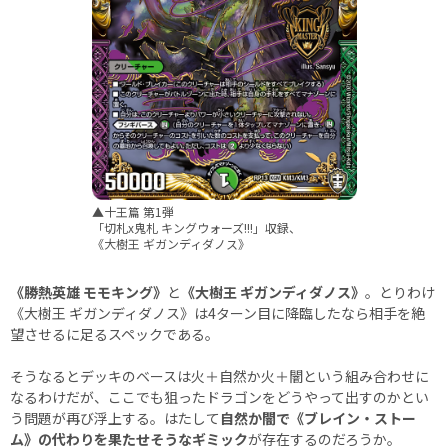
▲十王篇 第1弾
「切札x鬼札 キングウォーズ!!!」収録、
《大樹王 ギガンディダノス》
《勝熱英雄 モモキング》
と
《大樹王 ギガンディダノス》
。とりわけ
《大樹王 ギガンディダノス》は4ターン目に降臨したなら相手を絶
望させるに足るスペックである。
そうなるとデッキのベースは火＋自然か火＋闇という組み合わせに
なるわけだが、ここでも狙ったドラゴンをどうやって出すのかとい
う問題が再び浮上する。はたして
自然か闇で《ブレイン・ストー
ム》の代わりを果たせそうなギミック
が存在するのだろうか。