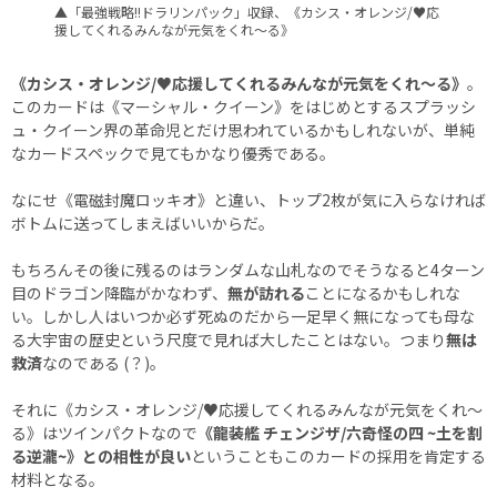
▲「最強戦略!!ドラリンパック」収録、《カシス・オレンジ/♥応
援してくれるみんなが元気をくれ～る》
《カシス・オレンジ/♥応援してくれるみんなが元気をくれ～る》
。
このカードは《マーシャル・クイーン》をはじめとするスプラッシ
ュ・クイーン界の革命児とだけ思われているかもしれないが、単純
なカードスペックで見てもかなり優秀である。
なにせ《電磁封魔ロッキオ》と違い、トップ2枚が気に入らなければ
ボトムに送ってしまえばいいからだ。
もちろんその後に残るのはランダムな山札なのでそうなると4ターン
目のドラゴン降臨がかなわず、
無が訪れる
ことになるかもしれな
い。しかし人はいつか必ず死ぬのだから一足早く無になっても母な
る大宇宙の歴史という尺度で見れば大したことはない。つまり
無は
救済
なのである (？)。
それに《カシス・オレンジ/♥応援してくれるみんなが元気をくれ～
る》はツインパクトなので
《龍装艦 チェンジザ/六奇怪の四 ~土を割
る逆瀧~》との相性が良い
ということもこのカードの採用を肯定する
材料となる。