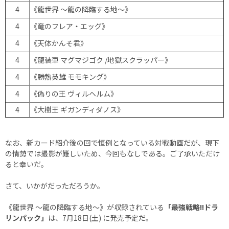
4
《龍世界 ～龍の降臨する地～》
4
《竜のフレア・エッグ》
4
《天体かんそ君》
4
《龍装車 マグマジゴク /地獄スクラッパー》
4
《勝熱英雄 モモキング》
4
《偽りの王 ヴィルヘルム》
4
《大樹王 ギガンディダノス》
なお、新カード紹介後の回で恒例となっている対戦動画だが、現下
の情勢では撮影が難しいため、今回もなしである。ご了承いただけ
ると幸いだ。
さて、いかがだっただろうか。
《龍世界 ～龍の降臨する地～》が収録されている
「最強戦略!!ドラ
リンパック」
は、7月18日(土) に発売予定だ。