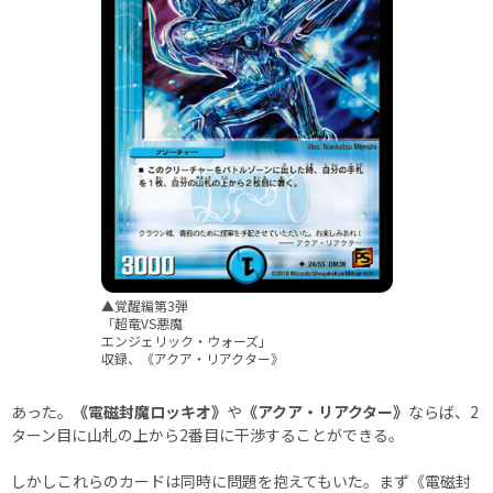
▲覚醒編第3弾
「超竜VS悪魔
エンジェリック・ウォーズ」
収録、《アクア・リアクター》
あった。
《電磁封魔ロッキオ》
や
《アクア・リアクター》
ならば、2
ターン目に山札の上から2番目に干渉することができる。
しかしこれらのカードは同時に問題を抱えてもいた。まず《電磁封