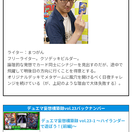
ライター：まつがん
フリーライター。クソデッキビルダー。
論理的な発想でカード同士にシナジーを見出すのだが、途中で
飛躍して明後日の方向に行くことを得意とする。
オリジナルデッキでメタゲームに風穴を開けるべく日夜チャレ
ンジを続けている（が、上記のような理由で大体失敗する）。
デュエマ妄想構築録vol.23バックナンバー
デュエマ妄想構築録 vol.23-1 ～ハイランダー
で遊ぼう！(前編)～