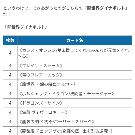
というわけで、できあがったのがこちらの
「龍世界ダイナボルト」
だ！
『龍世界ダイナボルト』
枚数
カード名
《カシス・オレンジ/♥応援してくれるみんなが元気をくれ
4
～る》
4
《ブレイン・ストーム》
4
《竜のフレア・エッグ》
4
《龍世界 ～龍の降臨する地～》
4
《ボルシャック・ドラゴン/決闘者・チャージャー》
4
《ドラゴンズ・サイン》
4
《電龍 ヴェヴェロキラー》
4
《龍装の調べ 初不/ホーリー・スパーク》
4
《龍装艦 チェンジザ/六奇怪の四 ~土を割る逆瀧~》