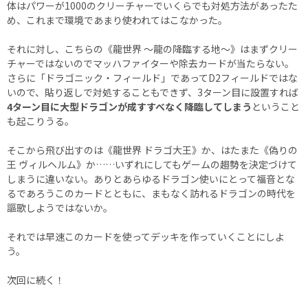
体はパワーが1000のクリーチャーでいくらでも対処方法があったた
め、これまで環境であまり使われてはこなかった。
それに対し、こちらの《龍世界 ～龍の降臨する地～》はまずクリー
チャーではないのでマッハファイターや除去カードが当たらない。
さらに「ドラゴニック・フィールド」であってD2フィールドではな
いので、貼り返しで対処することもできず、3ターン目に設置すれば
4ターン目に大型ドラゴンが成すすべなく降臨してしまう
ということ
も起こりうる。
そこから飛び出すのは《龍世界 ドラゴ大王》か、はたまた《偽りの
王 ヴィルヘルム》か……いずれにしてもゲームの趨勢を決定づけて
しまうに違いない。ありとあらゆるドラゴン使いにとって福音とな
るであろうこのカードとともに、まもなく訪れるドラゴンの時代を
謳歌しようではないか。
それでは早速このカードを使ってデッキを作っていくことにしよ
う。
次回に続く！