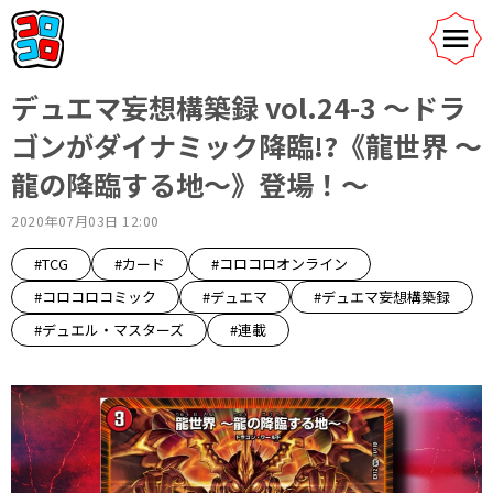
デュエマ妄想構築録 vol.24-3 ～ドラ
ゴンがダイナミック降臨!?《龍世界 ～
龍の降臨する地～》登場！～
2020年07月03日 12:00
#TCG
#カード
#コロコロオンライン
#コロコロコミック
#デュエマ
#デュエマ妄想構築録
#デュエル・マスターズ
#連載