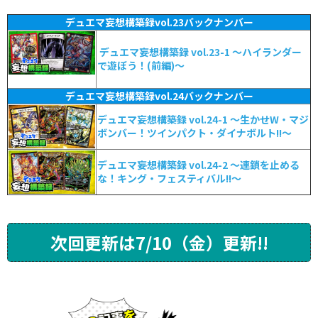
デュエマ妄想構築録vol.23バックナンバー
デュエマ妄想構築録 vol.23-1 ～ハイランダー
で遊ぼう！(前編)～
デュエマ妄想構築録vol.24バックナンバー
デュエマ妄想構築録 vol.24-1 ～生かせW・マジ
ボンバー！ツインパクト・ダイナボルト!!～
デュエマ妄想構築録 vol.24-2 ～連鎖を止める
な！キング・フェスティバル!!～
次回更新は7/10（金）更新!!