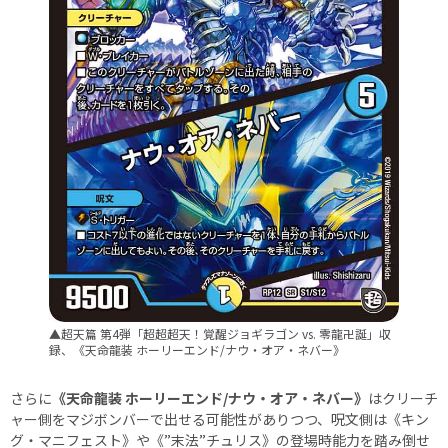
▲超天篇 第4弾「超超超天！覚醒ジョギラゴン vs. 零龍卍誕」収
録、《天命龍装 ホーリーエンド/ナウ・オア・ネバー》
さらに
《天命龍装 ホーリーエンド/ナウ・オア・ネバー》
はクリーチ
ャー側をマジボンバーで出せる可能性がありつつ、呪文側は《キン
グ・マニフェスト》や《”末法”チュリス》の登場時能力を踏み倒せ