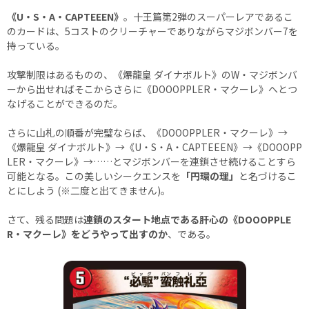
《U・S・A・CAPTEEEN》
。十王篇第2弾のスーパーレアであるこ
のカードは、5コストのクリーチャーでありながらマジボンバー7を
持っている。
攻撃制限はあるものの、《爆龍皇 ダイナボルト》のW・マジボンバ
ーから出せればそこからさらに《DOOOPPLER・マクーレ》へとつ
なげることができるのだ。
さらに山札の順番が完璧ならば、《DOOOPPLER・マクーレ》→
《爆龍皇 ダイナボルト》→《U・S・A・CAPTEEEN》→《DOOOPP
LER・マクーレ》→……とマジボンバーを連鎖させ続けることすら
可能となる。この美しいシークエンスを
「円環の理」
と名づけるこ
とにしよう (※二度と出てきません)。
さて、残る問題は
連鎖のスタート地点である肝心の《DOOOPPLE
R・マクーレ》をどうやって出すのか
、である。