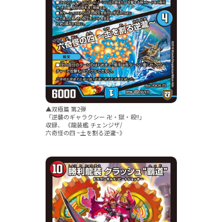
▲双極篇 第2弾
「逆襲のギャラクシー 卍・獄・殺!!」
収録、 《龍装艦 チェンジザ/
六奇怪の四 ~土を割る逆瀧~》