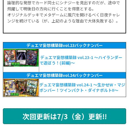
論理的な発想でカード同士にシナジーを見出すのだが、途中で
飛躍して明後日の方向に行くことを得意とする。
オリジナルデッキでメタゲームに風穴を開けるべく日夜チャレ
ンジを続けている（が、上記のような理由で大体失敗する）。
デュエマ妄想構築録vol.23バックナンバー
デュエマ妄想構築録 vol.23-1 ～ハイランダー
で遊ぼう！(前編)～
デュエマ妄想構築録vol.24バックナンバー
デュエマ妄想構築録 vol.24-1 ～生かせW・マジ
ボンバー！ツインパクト・ダイナボルト!!～
次回更新は7/3（金）更新!!