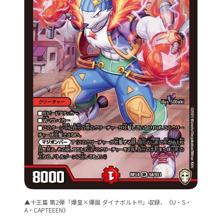
▲十王篇 第2弾「爆皇×爆誕 ダイナボルト!!!」収録、《U・S・
A・CAPTEEEN》