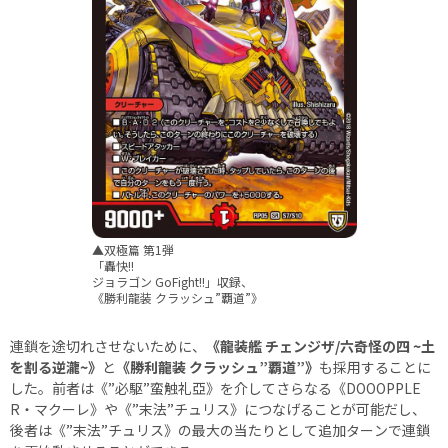
▲双極篇 第1弾
「轟快!!
ジョラゴン GoFight!!」収録、
《勝利龍装 クラッシュ”覇道”》
連鎖を途切れさせないために、
《龍装艦 チェンジザ/六奇怪の四 ~土
を割る逆瀧~》
と
《勝利龍装 クラッシュ”覇道”》
も採用することに
した。前者は《”必駆”蛮触礼亞》を介してさらなる《DOOOPPLE
R・マクーレ》や《”末法”チュリス》につなげることが可能だし、
後者は《”末法”チュリス》の最大の当たりとして追加ターンで連鎖