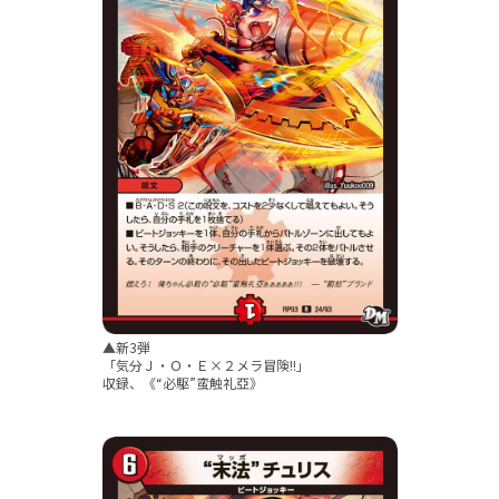
▲新3弾
「気分Ｊ・Ｏ・Ｅ×２メラ冒険!!」
収録、《“必駆”蛮触礼亞》