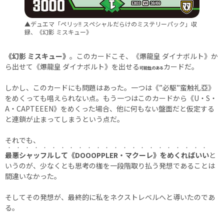
▲デュエマ「ペリッ!! スペシャルだらけのミステリーパック」収
録、《幻影 ミスキュー》
《幻影 ミスキュー》
。このカードこそ、《爆龍皇 ダイナボルト》か
ら出せて《爆龍皇 ダイナボルト》を出せる
カードだ。
可能性のある
しかし、このカードにも問題はあった。一つは《”必駆”蛮触礼亞》
をめくっても唱えられない点。もう一つはこのカードから《U・S・
A・CAPTEEEN》をめくった場合、他に何もない盤面だと仮定する
と連鎖が止まってしまうという点だ。
それでも、
・・・・・・・・・・・・・・・・・・・・・・・
最悪シャッフルして《DOOOPPLER・マクーレ》をめくればいい
と
いうのが、少なくとも思考の枷を一段階取り払う発想であることは
間違いなかった。
そしてその発想が、最終的に私をネクストレベルへと導いたのであ
る。