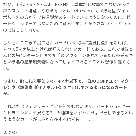
だが、 (《U・S・A・CAPTEEEN》は単体だと攻撃できないから連
鎖のスタート地点になりえないとはいえ) せっかく《爆龍皇 ダイナ
ボルト》の方からでも連鎖がスタートできるようになったのに、ビ
ートジョッキーではないために踏み倒すことができない……という
のでは美しくない。
しかも、ここまで出てきたカードは《”必駆”蛮触礼亞》を除けば、
すべて5マナ以上なければ唱えられないカードである。これではほと
んどの場合5ターン目まで相手のアクションを見ているだけの
デッキ
という名の産業廃棄物
になってしまうであろうことは想像に難くな
い。
つまり、他にも必要なのだ。
4マナ以下で、《DOOOPPLER・マクー
レ》や《爆龍皇 ダイナボルト》を早出しできるようになるカード
が。
けれども《フェアリー・ギフト》でもない限り、ビートジョッキー
とドラゴンという異なる2つの種族をいずれにせよ早出しできるとい
うようなカードがまさか存在するはずも……。
あった。