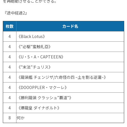
を再始動させることができる。
『途中経過2』
枚数
カード名
4
《Black Lotus》
4
《”必駆”蛮触礼亞》
4
《U・S・A・CAPTEEEN》
4
《”末法”チュリス》
4
《龍装艦 チェンジザ/六奇怪の四 ~土を割る逆瀧~》
4
《DOOOPPLER・マクーレ》
4
《勝利龍装 クラッシュ”覇道”》
4
《爆龍皇 ダイナボルト》
8
何か