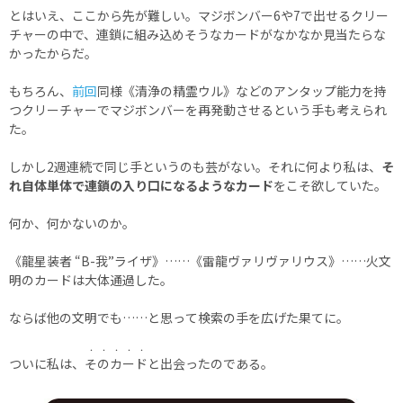
とはいえ、ここから先が難しい。マジボンバー6や7で出せるクリー
チャーの中で、連鎖に組み込めそうなカードがなかなか見当たらな
かったからだ。
もちろん、
前回
同様《清浄の精霊ウル》などのアンタップ能力を持
つクリーチャーでマジボンバーを再発動させるという手も考えられ
た。
しかし2週連続で同じ手というのも芸がない。それに何より私は、
そ
れ自体単体で連鎖の入り口になるようなカード
をこそ欲していた。
何か、何かないのか。
《龍星装者 “B-我”ライザ》……《雷龍ヴァリヴァリウス》……火文
明のカードは大体通過した。
ならば他の文明でも……と思って検索の手を広げた果てに。
・・・・・
ついに私は、
そのカード
と出会ったのである。