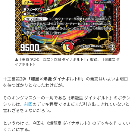
▲十王篇 第2弾「爆皇×爆誕 ダイナボルト!!!」収録、《爆龍皇 ダ
イナボルト》
十王篇第2弾
「爆皇×爆誕 ダイナボルト!!!」
の発売はいよいよ明日
を待つばかりとなったわけだが。
そのキングマスターの一角である《爆龍皇 ダイナボルト》のポテン
シャルは、
前回
のデッキ程度ではまだまだ引き出しきれていないと
言わざるをえないだろう。
というわけで、今回も《爆龍皇 ダイナボルト》のデッキを作ってい
くことにする。