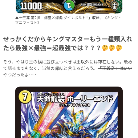
▲十王篇 第2弾「爆皇×爆誕 ダイナボルト!!!」収録、《キング・
マニフェスト》
せっかくだからキングマスターもう一種類入れ
たら最強×最強＝超最強では？？？
そう、やはり王の横に並び立つべきは王以外には存在しない。改め
て語るまでもなく、当然の帰結と言えるだろう。
「正義帝」はいい
やつだったよ……