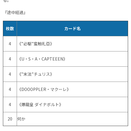
る。
『途中経過』
枚数
カード名
4
《”必駆”蛮触礼亞》
4
《U・S・A・CAPTEEEN》
4
《”末法”チュリス》
4
《DOOOPPLER・マクーレ》
4
《爆龍皇 ダイナボルト》
20
何か