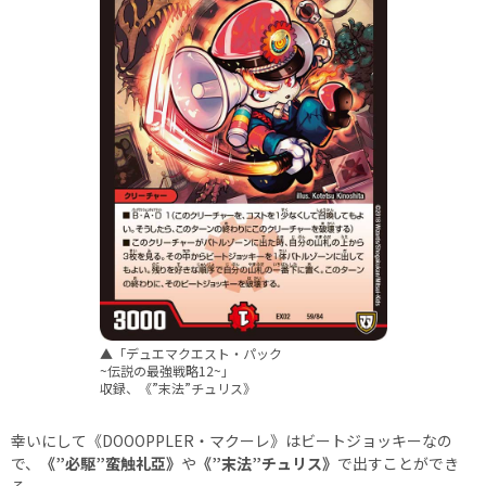
▲「デュエマクエスト・パック
~伝説の最強戦略12~」
収録、《”末法”チュリス》
幸いにして《DOOOPPLER・マクーレ》はビートジョッキーなの
で、
《”必駆”蛮触礼亞》
や
《”末法”チュリス》
で出すことができ