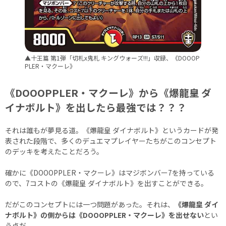
▲十王篇 第1弾「切札x鬼札 キングウォーズ!!!」収録、《DOOOP
PLER・マクーレ》
《DOOOPPLER・マクーレ》から《爆龍皇 ダ
イナボルト》を出したら最強では？？？
それは誰もが夢見る道。《爆龍皇 ダイナボルト》というカードが発
表された段階で、多くのデュエマプレイヤーたちがこのコンセプト
のデッキを考えたことだろう。
確かに《DOOOPPLER・マクーレ》はマジボンバー7を持っている
ので、7コストの《爆龍皇 ダイナボルト》を出すことができる。
だがこのコンセプトには一つ問題があった。それは、
《爆龍皇 ダイ
ナボルト》の側からは《DOOOPPLER・マクーレ》を出せない
とい
う点だ。