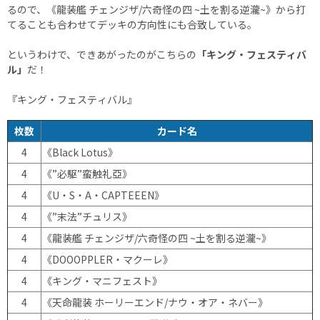
るので、《龍装艦 チェンジザ/六奇怪の四 ~土を割る逆瀧~》から打
てることも合わせてデッキの方向性にも合致している。
というわけで、できあがったのがこちらの
「キング・フェスティバ
ル」
だ！
『キング・フェスティバル』
枚数
カード名
4
《Black Lotus》
4
《”必駆”蛮触礼亞》
4
《U・S・A・CAPTEEEN》
4
《”末法”チュリス》
4
《龍装艦 チェンジザ/六奇怪の四 ~土を割る逆瀧~》
4
《DOOOPPLER・マクーレ》
4
《キング・マニフェスト》
4
《天命龍装 ホーリーエンド/ナウ・オア・ネバー》