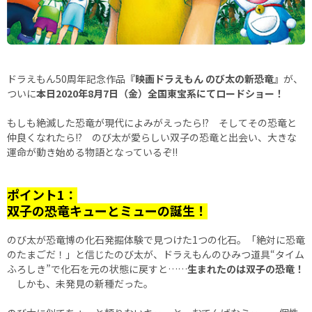
ドラえもん50周年記念作品
『映画ドラえもん のび太の新恐竜』
が、
ついに
本日2020年8月7日（金）全国東宝系にてロードショー！
もしも絶滅した恐竜が現代によみがえったら!? そしてその恐竜と
仲良くなれたら!? のび太が愛らしい双子の恐竜と出会い、大きな
運命が動き始める物語となっているぞ!!
ポイント1：
双子の恐竜キューとミューの誕生！
のび太が恐竜博の化石発掘体験で見つけた1つの化石。「絶対に恐竜
のたまごだ！」と信じたのび太が、ドラえもんのひみつ道具“タイム
ふろしき”で化石を元の状態に戻すと……
生まれたのは双子の恐竜！
しかも、未発見の新種だった。