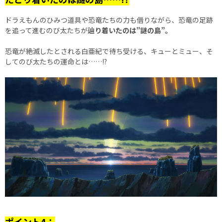
ドラえもんのひみつ道具や恐竜たちの力も借りながら、恐竜の足跡
を追って進むのび太たちが
辿り着いたのは”謎の島”。
恐竜が絶滅したとされる白亜紀で待ち受ける、キューとミュー、そ
してのび太たちの運命とは……!?
ポイント4：