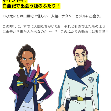
白亜紀で出会う謎のふたり！
のび太たちは白亜紀で
怪しい二人組、ナタリーとジルに出会う。
この時代に、すでに人間たちがいた!? それとものび太たちのよう
に未来から来た人たちなのか……!? このふたりの動向には要注意!!