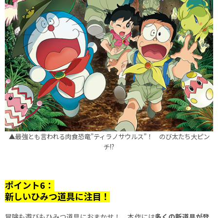
▲最強とも言われる肉食恐竜”ティラノサウルス”！ のび太たち大ピン
チ!?
ポイント6：
新しいひみつ道具に注目！
冒険も遊びもひみつ道具におまかせ！ 本作には
多くの新道具が登