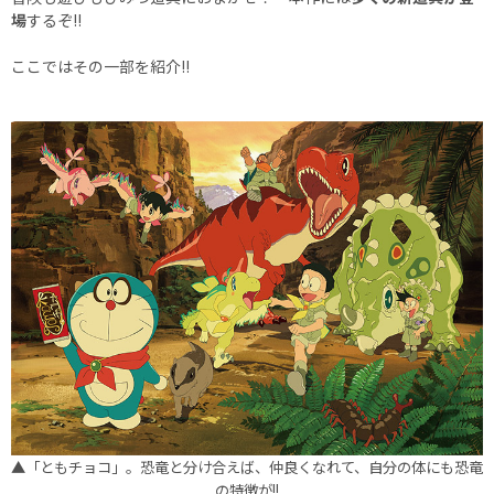
場
するぞ!!
ここではその一部を紹介!!
▲「ともチョコ」。恐竜と分け合えば、仲良くなれて、自分の体にも恐竜
の特徴が!!