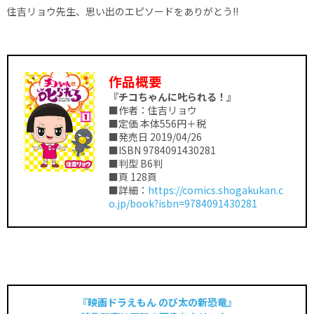
住吉リョウ先生、思い出のエピソードをありがとう!!
作品概要
『チコちゃんに𠮟られる！』
■作者：住吉リョウ
■定価 本体556円＋税
■発売日 2019/04/26
■ISBN 9784091430281
■判型 B6判
■頁 128頁
■詳細：
https://comics.shogakukan.c
o.jp/book?isbn=9784091430281
『映画ドラえもん のび太の新恐竜』