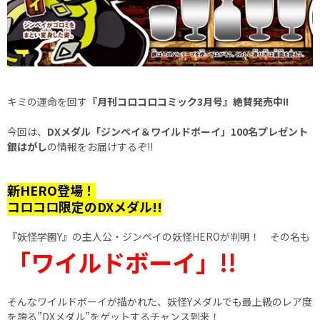
キミの運命を回す
『月刊コロコロコミック3月号』絶賛発売中!!
今回は、
DXメダル「ジンペイ＆ワイルドボーイ」100名プレゼント
銀はがし
の情報をお届けするぞ!!
新HERO登場！
コロコロ限定のDXメダル!!
『妖怪学園Y』の主人公・ジンペイの妖怪HEROが判明！ その名も
「ワイルドボーイ」!!
そんなワイルドボーイが描かれた、妖怪Yメダルでも最上級のレア度
を誇る”DXメダル”をゲットするチャンス到来！