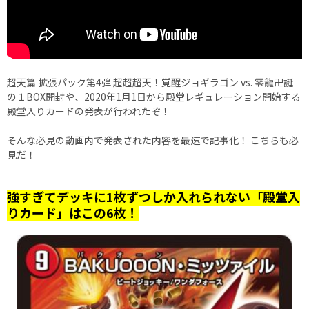
超天篇 拡張パック第4弾 超超超天！覚醒ジョギラゴン vs. 零龍卍誕
の１BOX開封や、2020年1月1日から殿堂レギュレーション開始する
殿堂入りカードの発表が行われたぞ！
そんな必見の動画内で発表された内容を最速で記事化！ こちらも必
見だ！
強すぎてデッキに1枚ずつしか入れられない「殿堂入
りカード」はこの6枚！