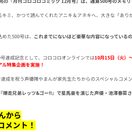
発売の『月刊コロコロコミック 12月号』は、通算500号のメモ
るキミ、かつて読んでくれたアニキ＆アネキへ、大きな「あり
めた500号は、
これまでにないほど豪華な内容になっている
00号達成記念として、コロコロオンラインでは
10月15日（火）
アル特集企画を実施！
0号達成を祝う声優陣やまんが家先生たちからのスペシャルコメ
『爆走兄弟レッツ&ゴー!!』で星馬豪を演じた声優・池澤春菜さん
んから
コメント！