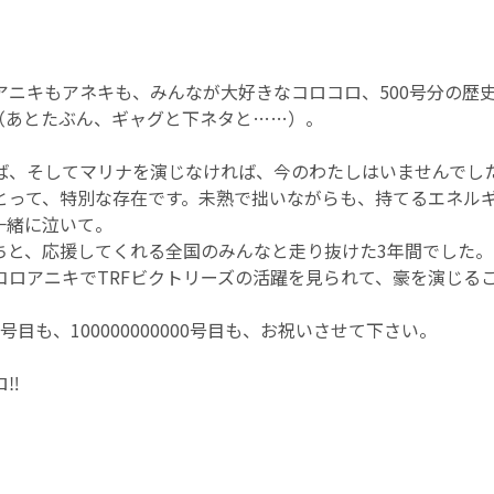
アニキもアネキも、みんなが大好きなコロコロ、500号分の歴
（あとたぶん、ギャグと下ネタと……）。
ば、そしてマリナを演じなければ、今のわたしはいませんでし
とって、特別な存在です。未熟で拙いながらも、持てるエネル
一緒に泣いて。
ちと、応援してくれる全国のみんなと走り抜けた3年間でした。
コロアニキでTRFビクトリーズの活躍を見られて、豪を演じる
00号目も、100000000000号目も、お祝いさせて下さい。
‼︎