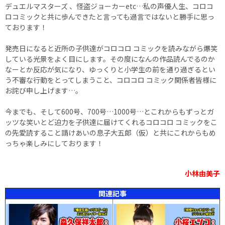
デュエルマスターズ 、怪盗ジョーカーetc…私の声優人生、コロコ
ロコミックと共に歩んできたと言っても過言ではないと勝手に思っ
ております！
発売日になると近所の子供達がコロコロ コミックを読みながら爆笑
している光景をよく目にします。その度になんの作品読んでるのか
なーとか反応が気になり、ゆっくりと小学生の前を通り過ぎるとい
う不審な行動をとってしまうこと、コロコロ コミック関係者皆様に
お詫び申し上げます…。
今までも、そして600号、700号…1000号…とこれからもずっとガ
ッツな笑いとど迫力を子供達に届けてくれるコロコロ コミックをこ
の先愛読すること請けあいの息子大五郎（仮）と共にこれからもめ
っちゃ楽しみにしております！
小林由美子
関連記事