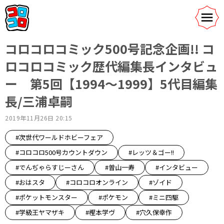
コロコロコミック500号記念企画!! コ
ロコロコミック歴代編集長インタビュ
ー 第5回【1994〜1999】5代目編集
長/三浦卓嗣
2019年11月26日 20:15
#次世代ワールドホビーフェア
#コロコロ500号カウントダウン
#レッツ＆ゴー!!
#でんぢゃらすじーさん
#曽山一寿
#インタビュー
#おはスタ
#コロコロオンライン
#ゾイド
#ポケットモンスター
#ポケモン
#ミニ四駆
#学級王ヤマザキ
#樫本学ヴ
#穴久保幸作