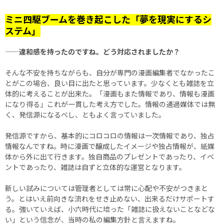
ミニ四駆ブームを巻き起こした「夢を現実にするシ
ステム」
——違和感を持ったのですね。どう対応されましたか？
そんな不安を持ちながらも、自分が専門の漫画編集者でなかったこ
とがこの場合、良い目に出たと思っています。少なくとも雑誌を立
体的に考えることが出来た。「漫画もまた情報であり、情報も漫画
になり得る」これが一貫した考え方でした。情報の通過媒体では無
く、発信源になるべし、ともよく言っていました。
発信源ですから、基本的にコロコロの情報は一次情報であり、独占
情報なんですね。時に漫画で醸成したイメージや独占情報が、紙媒
体から外に出て行きます。独自商品のプレゼントであったり、イベ
ントであったり、雑誌は自ずと立体的な運営となります。
新しい試みについては管理者としては常に心配や不安がつきまと
う。とはいえ前向きな流れをせき止めない、出来るだけサポートす
る。強いていえば、小六時代に培った「雑誌に扱えないことなどな
い」という信念が、当時の私の編集方針と言えますね。