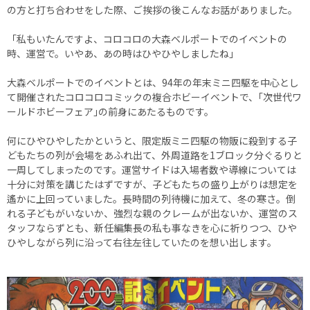
の方と打ち合わせをした際、ご挨拶の後こんなお話がありました。
「私もいたんですよ、コロコロの大森ベルポートでのイベントの
時、運営で。いやあ、あの時はひやひやしましたね」
大森ベルポートでのイベントとは、94年の年末ミニ四駆を中心とし
て開催されたコロコロコミックの複合ホビーイベントで、｢次世代ワ
ールドホビーフェア｣の前身にあたるものです。
何にひやひやしたかというと、限定版ミニ四駆の物販に殺到する子
どもたちの列が会場をあふれ出て、外周道路を1ブロック分ぐるりと
一周してしまったのです。運営サイドは入場者数や導線については
十分に対策を講じたはずですが、子どもたちの盛り上がりは想定を
遙かに上回っていました。長時間の列待機に加えて、冬の寒さ。倒
れる子どもがいないか、強烈な親のクレームが出ないか、運営のス
タッフならずとも、新任編集長の私も事なきを心に祈りつつ、ひや
ひやしながら列に沿って右往左往していたのを想い出します。