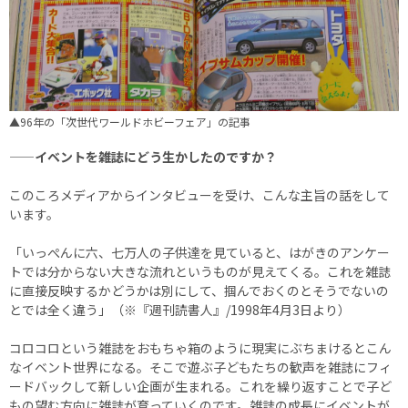
▲96年の「次世代ワールドホビーフェア」の記事
——イベントを雑誌にどう生かしたのですか？
このころメディアからインタビューを受け、こんな主旨の話をして
います。
「いっぺんに六、七万人の子供達を見ていると、はがきのアンケー
トでは分からない大きな流れというものが見えてくる。これを雑誌
に直接反映するかどうかは別にして、掴んでおくのとそうでないの
とでは全く違う」（※『週刊読書人』/1998年4月3日より）
コロコロという雑誌をおもちゃ箱のように現実にぶちまけるとこん
なイベント世界になる。そこで遊ぶ子どもたちの歓声を雑誌にフィ
ードバックして新しい企画が生まれる。これを繰り返すことで子ど
もの望む方向に雑誌が育っていくのです。雑誌の成長にイベントが