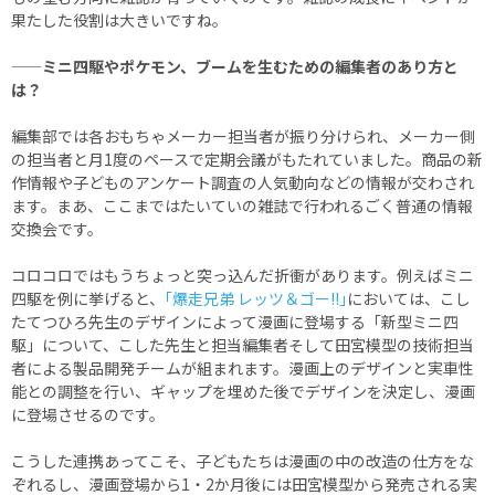
果たした役割は大きいですね。
——ミニ四駆やポケモン、ブームを生むための編集者のあり方と
は？
編集部では各おもちゃメーカー担当者が振り分けられ、メーカー側
の担当者と月1度のペースで定期会議がもたれていました。商品の新
作情報や子どものアンケート調査の人気動向などの情報が交わされ
ます。まあ、ここまではたいていの雑誌で行われるごく普通の情報
交換会です。
コロコロではもうちょっと突っ込んだ折衝があります。例えばミニ
四駆を例に挙げると、
｢爆走兄弟 レッツ＆ゴー!!｣
においては、こし
たてつひろ先生のデザインによって漫画に登場する「新型ミニ四
駆」について、こした先生と担当編集者そして田宮模型の技術担当
者による製品開発チームが組まれます。漫画上のデザインと実車性
能との調整を行い、ギャップを埋めた後でデザインを決定し、漫画
に登場させるのです。
こうした連携あってこそ、子どもたちは漫画の中の改造の仕方をな
ぞれるし、漫画登場から1・2か月後には田宮模型から発売される実