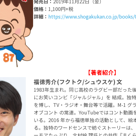
発売日：
2019年11月22日（金）
価格：
1,100円+税
詳細：
https://www.shogakukan.co.jp/books
【著者紹介】
福徳秀介(フクトク/シュウスケ) 文
1983年生まれ。同じ高校のラグビー部だった後
にお笑いコンビ「ジャルジャル」を 結成。独
を博し、TV・ラジオ・舞台等で活躍。M-1 グ
オブコント の常連。YouTubeではコント動
いる。2016 年から福徳単独の活動として、絵
る。独特のワードセンスで紡ぐストーリーは、
ーモアたっぷり。北村絵 理氏との共作『まく