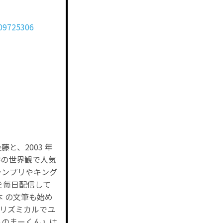
/09725306
藤と、2003 年
特の世界観で人気
ランプリやキング
画を毎日配信して
本 の文筆も始め
リズミカルでユ
らのまーくん』は