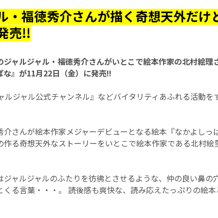
ル・福徳秀介さんが描く奇想天外だけ
売!!
のジャルジャル・福徳秀介さんがいとこで絵本作家の北村絵理
な』が11月22日（金）に発売!!
『ジャルジャル公式チャンネル』などバイタリティあふれる活動
秀介さんが絵本作家メジャーデビューとなる絵本『なかよしっ
の作る奇想天外なストーリーをいとこで絵本作家である北村絵
。
ジャルジャルのふたりを彷彿とさせるような、仲の良い鼻の穴
ッとくる言葉・・・。 読後感も爽快な、読み応えたっぷりの絵