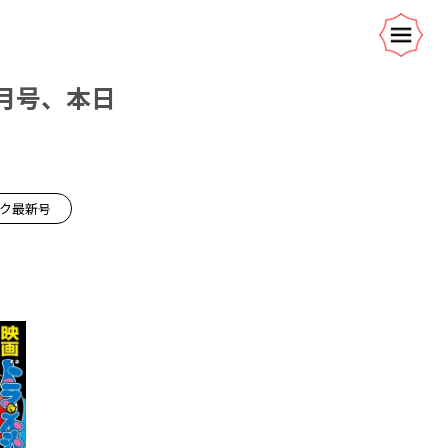
月号、本日
ック最新号