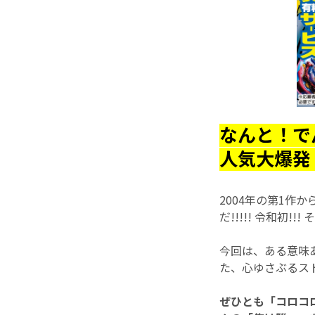
なんと！で
人気大爆発！
2004年の第1作
だ!!!!! 令和初!!
今回は、ある意味あ
た、心ゆさぶるス
ぜひとも「コロコ