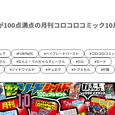
が100点満点の月刊コロコロコミック10
ック
#FORTNITE
#ベイブレードバースト
#コロコロコミ
さん
#なんと！でんぢゃらすじーさん
#TCG
#カード
#ゾイドワイルド
#デュエマ
#ドラえもん
#付録