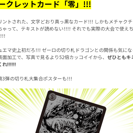
ークレットカード「零」!!!
ントされた、文字どおり真っ黒なカード!!! しかもメチャク
ゃって、テキストが読めない!!!! それでも実際の大会で使え
!!
エマ史上初だろ!!! ゼーロの切り札ドラゴンとの関係も気に
表面加工で、写真で見るより52倍カッコイイから、
ぜひともキ
!!!!!
3弾の切り札大集合ポスターも!!!