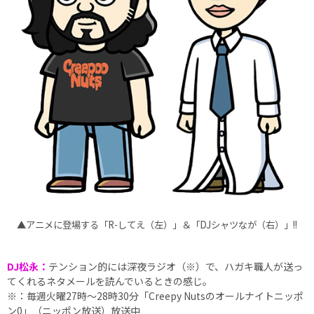
▲アニメに登場する「R-してえ（左）」＆「DJシャツなが（右）」!!
DJ松永：
テンション的には深夜ラジオ（※）で、ハガキ職人が送っ
てくれるネタメールを読んでいるときの感じ。
※：毎週火曜27時～28時30分「Creepy Nutsのオールナイトニッポ
ン0」（ニッポン放送）放送中