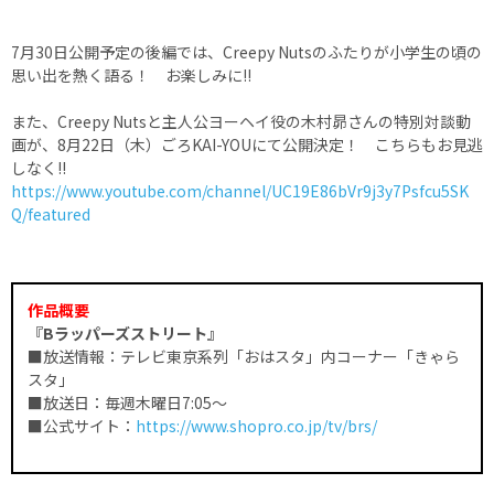
7月30日公開予定の後編では、Creepy Nutsのふたりが小学生の頃の
思い出を熱く語る！ お楽しみに!!
また、Creepy Nutsと主人公ヨーヘイ役の木村昴さんの特別対談動
画が、8月22日（木）ごろKAI-YOUにて公開決定！ こちらもお見逃
しなく!!
https://www.youtube.com/channel/UC19E86bVr9j3y7Psfcu5SK
Q/featured
作品概要
『Bラッパーズストリート』
■放送情報：テレビ東京系列「おはスタ」内コーナー「きゃら
スタ」
■放送日：毎週木曜日7:05～
■公式サイト：
https://www.shopro.co.jp/tv/brs/