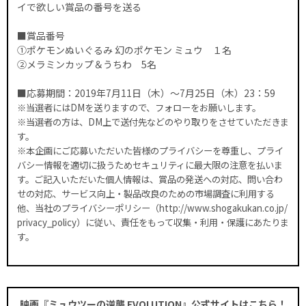
イで欲しい賞品の番号を送る
■賞品番号
①ポケモンぬいぐるみ 幻のポケモン ミュウ １名
②メラミンカップ＆うちわ 5名
■応募期間：2019年7月11日（木）～7月25日（木）23：59
※当選者にはDMを送りますので、フォローをお願いします。
※当選者の方は、DM上で送付先などのやり取りをさせていただきま
す。
※本企画にご応募いただいた皆様のプライバシーを尊重し、プライ
バシー情報を適切に扱うためセキュリティに最大限の注意を払いま
す。ご記入いただいた個人情報は、賞品の発送への対応、問い合わ
せの対応、サービス向上・製品改良のための市場調査に利用する
他、当社のプライバシーポリシー（http://www.shogakukan.co.jp/
privacy_policy）に従い、責任をもって収集・利用・保護にあたりま
す。
映画『ミュウツーの逆襲 EVOLUTION』公式サイトはこちら！