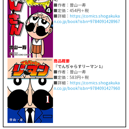
■作者：曽山一寿
■定価：454円＋税
■詳細：
https://comics.shogakuka
n.co.jp/book?isbn=9784091428967
商品概要
『でんぢゃらすリーマン 1』
■作者：曽山一寿
■定価：583円＋税
■詳細：
https://comics.shogakuka
n.co.jp/book?isbn=9784091427960