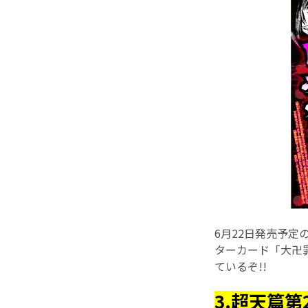
6月22日発売予定
ターカード「大卍罪
ているぞ!!
3.超天篇第