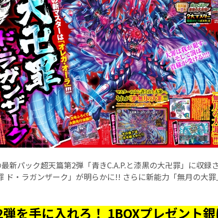
の最新パック超天篇第2弾「青きC.A.P.と漆黒の大卍罪」に収
 ド・ラガンザーク」が明らかに!! さらに新能力「無月の大
2弾を手に入れろ！ 1BOXプレゼント銀