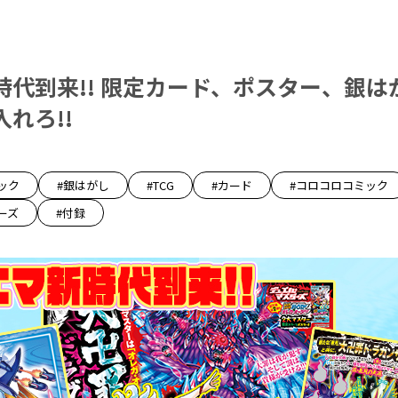
時代到来!! 限定カード、ポスター、銀は
れろ!!
ック
#銀はがし
#TCG
#カード
#コロコロコミック
ーズ
#付録