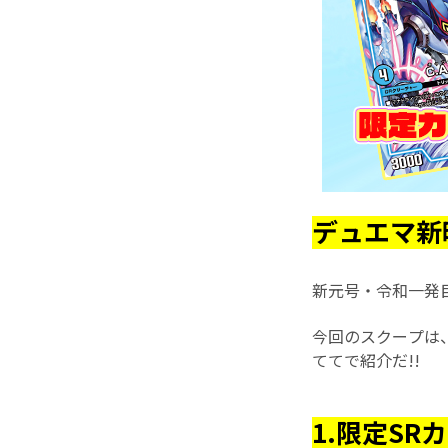
デュエマ新
新元号・令和一発
今回のスクープは
ててで紹介だ!!
1.限定SR