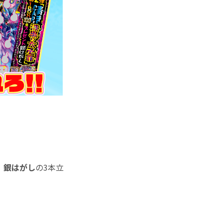
、銀はがし
の3本立