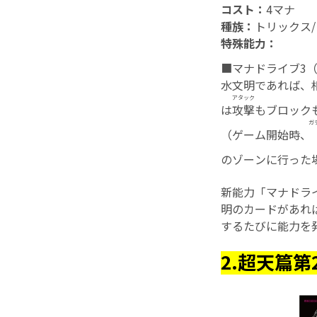
コスト：
4マナ
種族：
トリックス
特殊能力：
■マナドライブ3
水文明であれば、
アタック
は
攻撃
もブロック
ガ
（ゲーム開始時、
のゾーンに行った
新能力「マナドラ
明のカードがあれ
するたびに能力を
2.超天篇