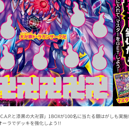
.A.P.と漆黒の大卍罪」1BOXが100名に当たる銀はがしも実施!
オーラでデッキを強化しよう!!