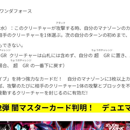
/ワンダフォース
アタック
（水）：このクリーチャーが
攻撃
する時、自分のマナゾーンのカ
相手のクリーチャーを1体選ぶ。次の自分のターンの初めまで
もできない。
チャレンジ
ちょうガチャレンジ
GR
クリーチャーは山札には含めず、自分の
超GR
に置き、
ちょうガチャレンジ
場合、
超GR
の一番下に戻す）
イブ」を持つ強力なカードだ！ 自分のマナゾーンに3枚以上
ば、攻撃のたびに相手のクリーチャー1体の攻撃とブロックを不可
発動するクリーチャーを封じるのに有効だ!
第2弾 闇マスターカード判明！ デュエマ