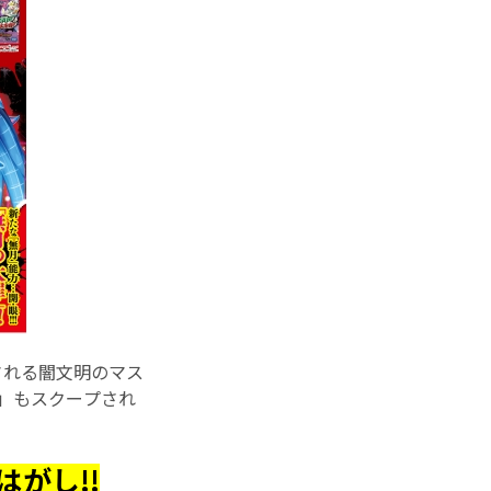
録される闇文明のマス
罪」もスクープされ
はがし!!