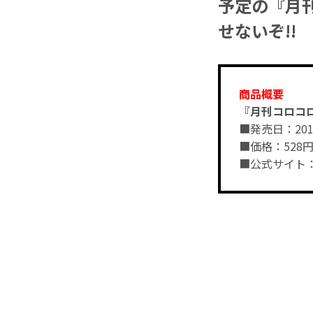
予定の『月
せないぞ!!
商品概要
『月刊コロコロ
■発売日：20
■価格：528
■公式サイト