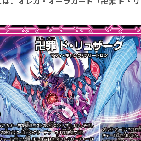
とは、オレガ・オーラカード「
卍罪
ド・リ