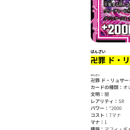
ばんざい
卍罪
ド・リ
ばんざい
卍罪
ド・リュザー
カードの種類：
オ
文明：
闇
レアリティ：
SR
+
パワー：
2000
コスト：
7マナ
マナ：
1
種族：
マフィ・ギ