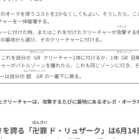
このオーラを使うコストを2少なくしてもよい。そうしたら、こ
チャーを一体破壊する。
アタック
ャーに付けた時、またはこれを付けたクリーチャーが
攻撃
する
分の墓地から選び、そのクリーチャーに付ける。
ガチャレンジ
ガチャレンジ
：これを自分の
GR
クリーチャー1体に付けるか、1体
GR
召
チャーがバトルゾーンを離れたら、これも同じゾーンに行き、
ちょうガチャレンジ
ーは自分の
超GR
の一番下に戻る。
たクリーチャーは、攻撃するたびに墓地にあるオレガ・オーラ
ばんざい
さを誇る「
卍罪
ド・リュザーク」は6月14