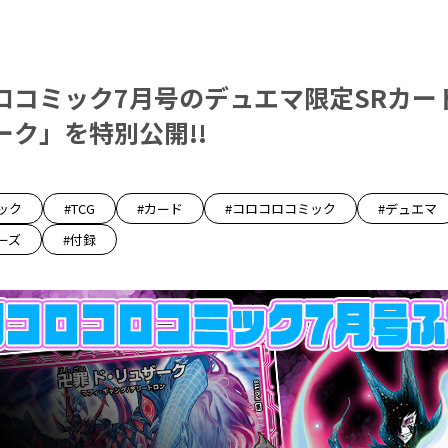
ロコミック7月号のデュエマ限定SRカー
ーク」を特別公開!!
ック
#TCG
#カード
#コロコロコミック
#デュエマ
ーズ
#付録