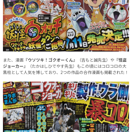
また、漫画
『ウソツキ！ゴクオーくん』
（吉もと誠先生）や
『怪盗
ジョーカー』
（たかはしひでやす先生）もこの頃にはコロコロの大
黒柱として人気を博しており、2つの作品の合作漫画も掲載された！