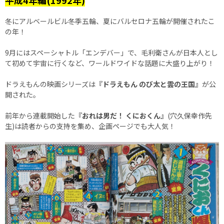
平成4年編(1992年)
冬にアルベールビル冬季五輪、夏にバルセロナ五輪が開催されたこ
の年！
9月にはスペーシャトル「エンデバー」で、毛利衛さんが日本人とし
て初めて宇宙に行くなど、ワールドワイドな話題に大盛り上がり！
ドラえもんの映画シリーズは
『ドラえもん のび太と雲の王国』
が公
開された。
前年から連載開始した
『おれは男だ！ くにおくん』
(穴久保幸作先
生)は読者からの支持を集め、企画ページでも大人気！