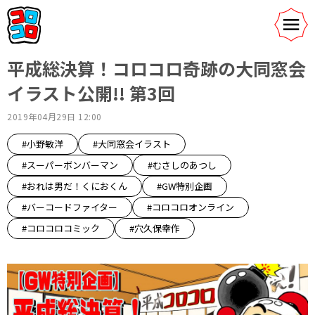
平成総決算！コロコロ奇跡の大同窓会
イラスト公開!! 第3回
2019年04月29日 12:00
#小野敏洋
#大同窓会イラスト
#スーパーボンバーマン
#むさしのあつし
#おれは男だ！くにおくん
#GW特別企画
#バーコードファイター
#コロコロオンライン
#コロコロコミック
#穴久保幸作