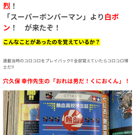
烈
！
「スーパーボンバーマン」より
白ボ
ン
！ が来たぞ！
こんなことがあったのを覚えているか？
連載当時のコロコロをプレイバック!! 全部覚えていたらコロコロ博
士だ!!
穴久保 幸作先生の「おれは男だ！くにおくん」！