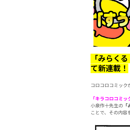
「みらくる
て新連載！
コロコロコミック
「キラコロコミッ
小泉作十先生の
「
ことで、その内容