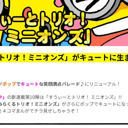
トリオ！ミニオンズ」がキュートに生
が
ポップ
で
キュート
な笑顔満点パレード♪
にリニューアル！
ク」
の新連載第10弾は「すうぃーとトリオ！ ミニオンズ」!!
みらくるトリオ！ミニオンズ」
がさらにポップでキュートにな
を４コマまんがでチラ見せしちゃうぞ！