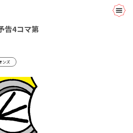
予告4コマ第
オンズ