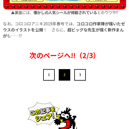
▲裏面には、
懐かしの人気シールが掲載されている
とのウワサ!?
なお、コロコロアニキ2019年春号では、
コロコロ作家陣が描いたゼ
ウスのイラストを公開
！ さらに、
超ビッグな先生が描く新作まん
が
も……!?
次のページへ!!（2/3）
1
2
3