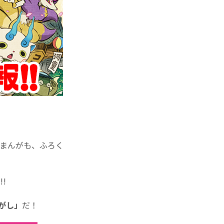
てまんがも、ふろく
!
がし」
だ！