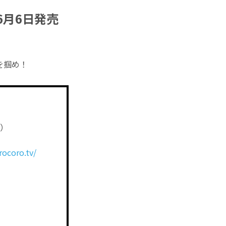
年6月6日発売
を掴め！
』
金）
rocoro.tv/