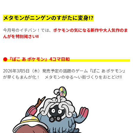
メタモンがニンゲンのすがたに変身!?
今月号のイチバン！では、
ポケモンの気になる新作や大人気作のま
んがを特別掲さい!!
●『ぽこ あ ポケモン』4コマ日和
2026年3月5日（木）発売予定の話題のゲーム『ぽこ あ ポケモン』
が早くもまんが化！ メタモンのゆる〜い街づくりをおとどけ!!