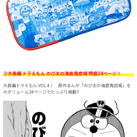
②大長編 ドラえもん のび太の海底鬼岩城 特盛34ページ！
大長編ドラえもん VOL.4！ 原作まんが「のび太の海底鬼岩城」を
大ボリューム34ページでたっぷり掲載!!