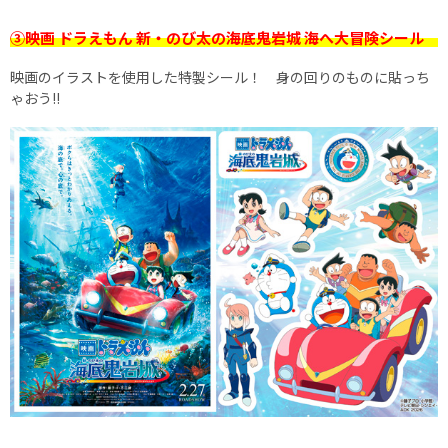
③映画 ドラえもん 新・のび太の海底鬼岩城 海へ大冒険シール
映画のイラストを使用した特製シール！ 身の回りのものに貼っち
ゃおう!!