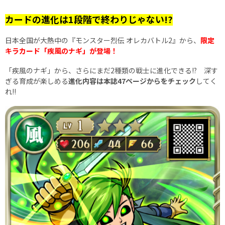
カードの進化は1段階で終わりじゃない!?
日本全国が大熱中の『モンスター烈伝 オレカバトル2』から、
限定
キラカード「疾風のナギ」が登場！
「疾風のナギ」から、さらにまだ2種類の戦士に進化できる!? 深す
ぎる育成が楽しめる
進化内容は本誌47ページからをチェック
してく
れ!!