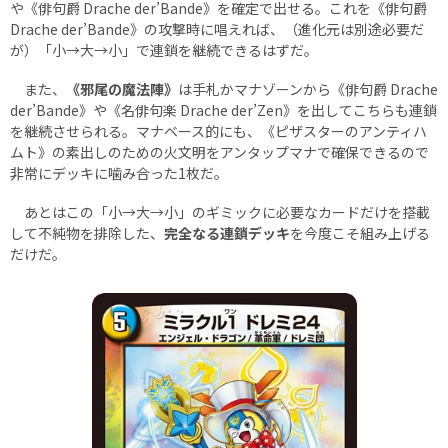
や《俳句爵 Drache der’Bande》を確定で出せる。これを《俳句爵
Drache der’Bande》の攻撃時に唱えれば、（進化元は別途必要だ
が）「小→大→小」で連鎖を継続できるはずだ。
また、
《邪尾の魔法陣》
は手札かマナゾーンから《俳句爵 Drache
der’Bande》や《名俳句楽 Drache der’Zen》を出してこちらも連鎖
を継続させられる。マナベース的にも、《ピザスターのアンティハ
ムト》の素出しのための火文明をアンタップマナで確保できるので
非常にデッキに噛み合った1枚だ。
あとはこの「小→大→小」のギミックに必要なカードだけを搭載
して不純物を排除した、
完全なる連鎖デッキ
を今度こそ組み上げる
だけだ。