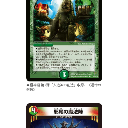
▲極神編 第2弾「人造神の創造」収録、《運命の
選択》