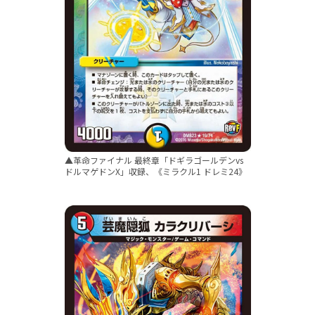
▲革命ファイナル 最終章「ドギラゴールデンvs
ドルマゲドンX」収録、《ミラクル1 ドレミ24》