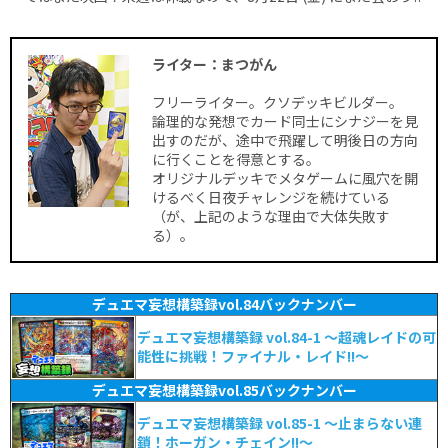
ライター：まつがん
フリーライター。クソデッキビルダー。
論理的な発想でカード同士にシナジーを見
出すのだが、途中で飛躍して明後日の方向
に行くことを得意とする。
オリジナルデッキでメタゲームに風穴を開
けるべく日夜チャレンジを続けている
（が、上記のような理由で大体失敗す
る）。
デュエマ妄想構築録vol.84バックナンバー
デュエマ妄想構築録 vol.84-1 ～超魂レイドの可
能性に挑戦！ファイナル・レイド!!～
デュエマ妄想構築録vol.85バックナンバー
デュエマ妄想構築録 vol.85-1 ～止まらない連
鎖！ホーガン・チェイン!!～