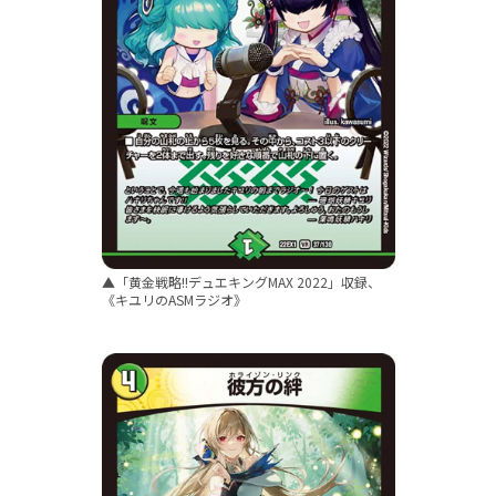
▲「黄金戦略!!デュエキングMAX 2022」収録、
《キユリのASMラジオ》