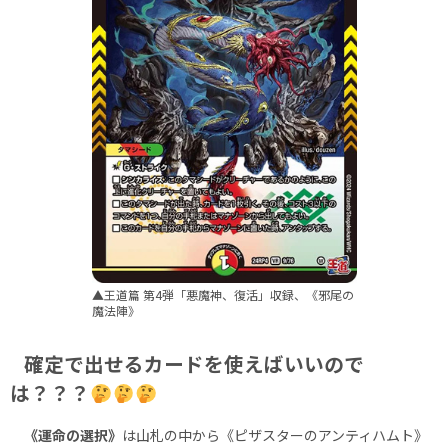
▲王道篇 第4弾「悪魔神、復活」収録、《邪尾の
魔法陣》
確定で出せるカードを使えばいいので
は？？？
《運命の選択》
は山札の中から《ピザスターのアンティハムト》