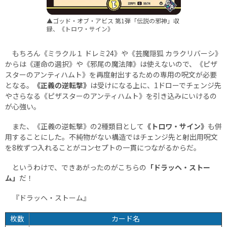
▲ゴッド・オブ・アビス 第1弾「伝説の邪神」収
録、《トロワ・サイン》
もちろん《ミラクル１ ドレミ24》や《芸魔隠狐 カラクリバーシ》
からは《運命の選択》や《邪尾の魔法陣》は使えないので、《ピザ
スターのアンティハムト》を再度射出するための専用の呪文が必要
となる。
《正義の逆転撃》
は受けになる上に、1ドローでチェンジ先
やさらなる《ピザスターのアンティハムト》を引き込みにいけるの
が心強い。
また、《正義の逆転撃》の2種類目として
《トロワ・サイン》
も併
用することにした。不純物がない構造ではチェンジ先と射出用呪文
を8枚ずつ入れることがコンセプトの一貫につながるからだ。
というわけで、できあがったのがこちらの
「ドラッヘ・ストー
ム」
だ！
『ドラッヘ・ストーム』
枚数
カード名