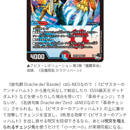
▲アビス・レボリューション 第3弾「魔覇革命」
収録、《芸魔隠狐 カラクリバーシ》
《俳句爵 Drache der’Bande》はG-NEOなので（《ピザスターの
アンティハムト》から進化元なしで射出したり《SSS級天災 デッド
ダムド》などを使ったりした場合を除いて）「革命チェンジ」でき
ないが、《名俳句楽 Drache der’Zen》はNEOなので「革命チェン
ジ」させられる。もし《ピザスターのアンティハムト》の上に乗せ
て攻撃してチェンジを宣言し、3枚見る効果で《ピザスターのアンテ
ィハムト》を出し直せる呪文を回収できるなら、あとは
呪文を唱え
られるチェンジ先
を使うだけで「小→大→小」が実現可能になる。