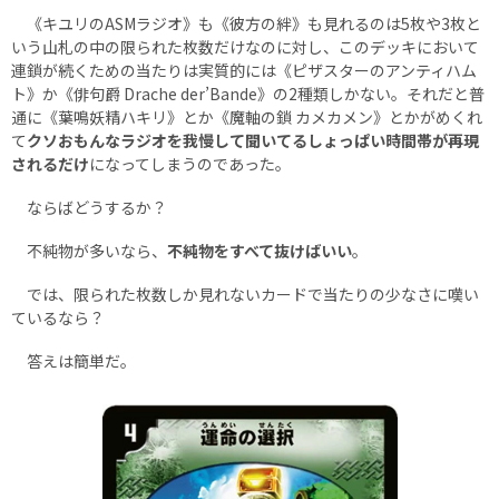
《キユリのASMラジオ》も《彼方の絆》も見れるのは5枚や3枚と
いう山札の中の限られた枚数だけなのに対し、このデッキにおいて
連鎖が続くための当たりは実質的には《ピザスターのアンティハム
ト》か《俳句爵 Drache der’Bande》の2種類しかない。それだと普
通に《葉鳴妖精ハキリ》とか《魔軸の鎖 カメカメン》とかがめくれ
て
クソおもんなラジオを我慢して聞いてるしょっぱい時間帯が再現
されるだけ
になってしまうのであった。
ならばどうするか？
不純物が多いなら、
不純物をすべて抜けばいい
。
では、限られた枚数しか見れないカードで当たりの少なさに嘆い
ているなら？
答えは簡単だ。