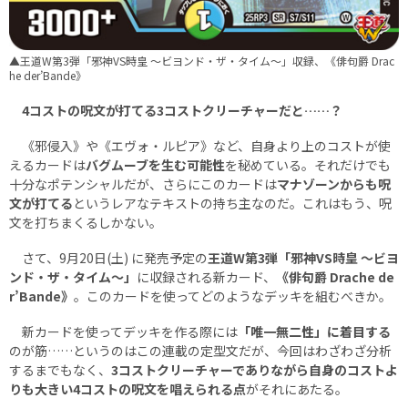
▲王道W第3弾「邪神VS時皇 ～ビヨンド・ザ・タイム～」収録、《俳句爵 Drac
he der’Bande》
4コストの呪文が打てる3コストクリーチャーだと……？
《邪侵入》や《エヴォ・ルピア》など、自身より上のコストが使
えるカードは
バグムーブを生む可能性
を秘めている。それだけでも
十分なポテンシャルだが、さらにこのカードは
マナゾーンからも呪
文が打てる
というレアなテキストの持ち主なのだ。これはもう、呪
文を打ちまくるしかない。
さて、9月20日(土) に発売予定の
王道W第3弾「邪神VS時皇 ～ビヨ
ンド・ザ・タイム～」
に収録される新カード、
《俳句爵 Drache de
r’Bande》
。このカードを使ってどのようなデッキを組むべきか。
新カードを使ってデッキを作る際には
「唯一無二性」に着目する
のが筋……というのはこの連載の定型文だが、今回はわざわざ分析
するまでもなく、
3コストクリーチャーでありながら自身のコストよ
りも大きい4コストの呪文を唱えられる点
がそれにあたる。