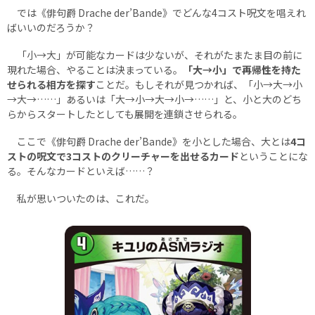
では《俳句爵 Drache der’Bande》でどんな4コスト呪文を唱えれ
ばいいのだろうか？
「小→大」が可能なカードは少ないが、それがたまたま目の前に
現れた場合、やることは決まっている。
「大→小」で再帰性を持た
せられる相方を探す
ことだ。もしそれが見つかれば、「小→大→小
→大→……」あるいは「大→小→大→小→……」と、小と大のどち
らからスタートしたとしても展開を連鎖させられる。
ここで《俳句爵 Drache der’Bande》を小とした場合、大とは
4コ
ストの呪文で3コストのクリーチャーを出せるカード
ということにな
る。そんなカードといえば……？
私が思いついたのは、これだ。