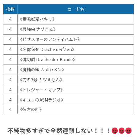
枚数
カード名
4
《葉鳴妖精ハキリ》
4
《最強虫 ナゾまる》
4
《ピザスターのアンティハムト》
4
《名俳句楽 Drache der’Zen》
4
《俳句爵 Drache der’Bande》
4
《魔軸の鎖 カメカメン》
4
《刀の3号 カツえもん》
4
《トレジャー・マップ》
4
《キユリのASMラジオ》
4
《彼方の絆》
不純物多すぎで全然連鎖しない！！！