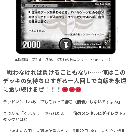
▲闘魂編「第1弾」収録、《孤独の影ロンリー・ウォーカー》
戦わなければ負けることもない……俺はこの
デッキの気持ち良すぎる一人回しで白飯を永遠
に食い続けるぜ！！！
デッドマン「わあ、でもそれって
勝ち（価値）もない
ですよね」
まつがん「ぐふぅっ！やられたよ……
俺のメンタルにダイレクトア
タック
とはね」
ではまた次回！来週は休載なので、8月22日 (金) にまた会おう!!