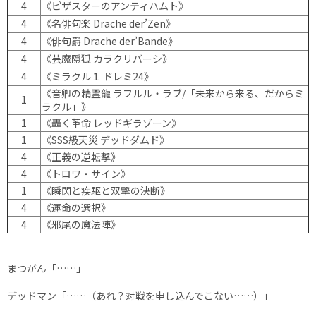
4
《ピザスターのアンティハムト》
4
《名俳句楽 Drache der’Zen》
4
《俳句爵 Drache der’Bande》
4
《芸魔隠狐 カラクリバーシ》
4
《ミラクル１ ドレミ24》
《音卿の精霊龍 ラフルル・ラブ/「未来から来る、だからミ
1
ラクル」》
1
《轟く革命 レッドギラゾーン》
1
《SSS級天災 デッドダムド》
4
《正義の逆転撃》
4
《トロワ・サイン》
1
《瞬閃と疾駆と双撃の決断》
4
《運命の選択》
4
《邪尾の魔法陣》
まつがん「……」
デッドマン「……（あれ？対戦を申し込んでこない……）」