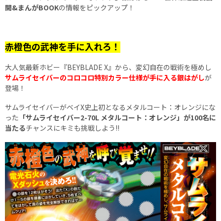
開&まんがBOOK
の情報をピックアップ！
赤橙色の武神を手に入れろ！
大人気最新ホビー『BEYBLADE X』から、変幻自在の戦術を極めし
サムライセイバーのコロコロ特別カラー仕様が手に入る銀はがし
が
登場！
サムライセイバーがベイX史上初となるメタルコート：オレンジにな
った
「サムライセイバー2-70L メタルコート：オレンジ」が100名に
当たる
チャンスにキミも挑戦しよう!!