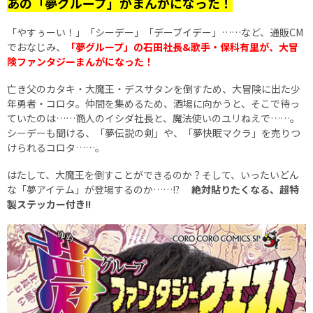
あの「夢グループ」がまんがになった！
「やすぅーい！」「シーデー」「デーブイデー」……など、通販CM
でおなじみ、
「夢グループ」の石田社長&歌手・保科有里が、大冒
険ファンタジーまんがになった！
亡き父のカタキ・大魔王・デスサタンを倒すため、大冒険に出た少
年勇者・コロタ。仲間を集めるため、酒場に向かうと、そこで待っ
ていたのは……商人のイシダ社長と、魔法使いのユリねえで……。
シーデーも聞ける、「夢伝説の剣」や、「夢快眠マクラ」を売りつ
けられるコロタ……。
はたして、大魔王を倒すことができるのか？そして、いったいどん
な「夢アイテム」が登場するのか……!?
絶対貼りたくなる、超特
製ステッカー付き!!