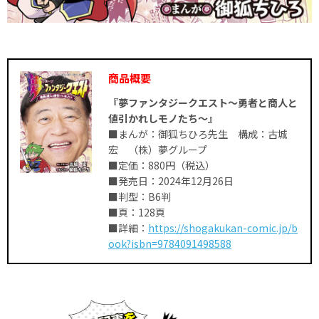
商品概要
『夢ファンタジークエスト～勇者と商人と
値引かれしモノたち～』
■まんが：御狐ちひろ先生 構成：古城
宏 （株）夢グループ
■定価：880円（税込）
■発売日：2024年12月26日
■判型：B6判
■頁：128頁
■詳細：
https://shogakukan-comic.jp/b
ook?isbn=9784091498588