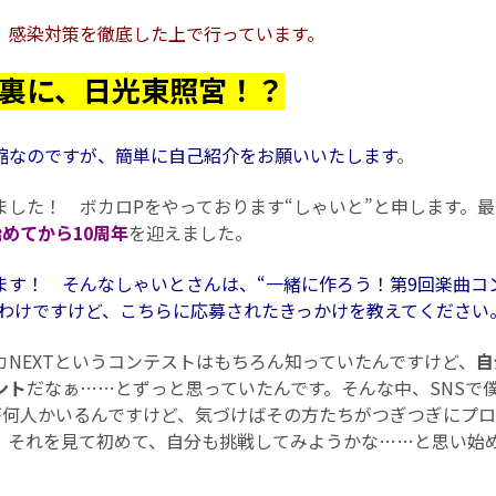
、感染対策を徹底した上で行っています。
の裏に、日光東照宮！？
恐縮なのですが、簡単に自己紹介をお願いいたします
。
した！ ボカロPをやっております“しゃいと”と申します。
めてから10周年
を迎えました。
います！ そんなしゃいとさんは、“一緒に作ろう！第9回楽曲コ
れたわけですけど、こちらに応募されたきっかけを教えてください
NEXTというコンテストはもちろん知っていたんですけど、
自
ント
だなぁ……とずっと思っていたんです。そんな中、SNSで
が何人かいるんですけど、気づけばその方たちがつぎつぎにプロセ
 それを見て初めて、自分も挑戦してみようかな……と思い始
。