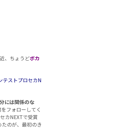
最近、ちょうど
ボカ
ンテストプロセカN
。
分には関係のな
僕をフォローしてく
カNEXTで受賞
めたのが、最初のき