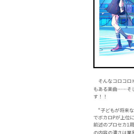
そんなコロコロオ
もある楽曲……そ
す！！
“子どもが将来な
でボカロPが上位
前述のプロセカ1
の内容の濃さは業