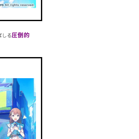
圧倒的
ばしる