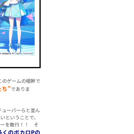
このゲームの根幹で
たち”
でありま
チューバーらと並ん
高いということで、
ューを敢行！！ そ
多くのボカロPの