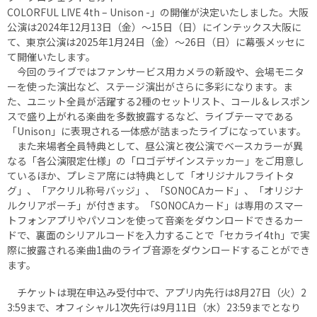
COLORFUL LIVE 4th – Unison -」の開催が決定いたしました。大阪
公演は2024年12月13日（金）～15日（日）にインテックス大阪に
て、東京公演は2025年1月24日（金）～26日（日）に幕張メッセに
て開催いたします。
今回のライブではファンサービス用カメラの新設や、会場モニタ
ーを使った演出など、ステージ演出がさらに多彩になります。ま
た、ユニット全員が活躍する2種のセットリスト、コール＆レスポン
スで盛り上がれる楽曲を多数披露するなど、ライブテーマである
「Unison」に表現される一体感が詰まったライブになっています。
また来場者全員特典として、昼公演と夜公演でベースカラーが異
なる「各公演限定仕様」の「ロゴデザインステッカー」をご用意し
ているほか、プレミア席には特典として「オリジナルフライトタ
グ」、「アクリル称号バッジ」、「SONOCAカード」、「オリジナ
ルクリアポーチ」が付きます。「SONOCAカード」は専用のスマー
トフォンアプリやパソコンを使って音楽をダウンロードできるカー
ドで、裏面のシリアルコードを入力することで「セカライ4th」で実
際に披露される楽曲1曲のライブ音源をダウンロードすることができ
ます。
チケットは現在申込み受付中で、アプリ内先行は8月27日（火）2
3:59まで、オフィシャル1次先行は9月11日（水）23:59までとなり