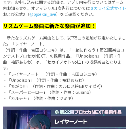
ます。お申し込みに関する詳細は、アプリ内先行についてはゲーム
内お知らせを、オフィシャル1次先行については
セカライ公式サイト
および公式X（
@pjsekai_live
）をご確認ください。
リズムゲーム楽曲に新たな楽曲が追加！
新たなリズムゲーム楽曲として、以下5曲の追加が決定いたしまし
た。「レイヤーノート」
（作詞・作曲：吉田ヨシユキ）は、「一緒に作ろう！第22回楽曲コ
ンテストプロセカNEXT」の採用作品、「Unpoison」（作詞・作
曲：袖野あらわ）は、「セカイノオト vol.1」の収録楽曲となりま
す。
・「レイヤーノート」（作詞・作曲：吉田ヨシユキ）
・「Unpoison」（作詞・作曲：袖野あらわ）
・「ちがう!!!」（作詞・作曲：カルロス袴田(サイゼP)）
・「スーパーヒーロー」（作詞・作曲：Guiano）
・「カルチャ」（作詞・作曲：ツミキ）