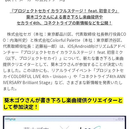
『プロジェクトセカイ カラフルステージ！ feat. 初音ミク』
葵木ゴウさんによる書き下ろし楽曲提供や
セカライ4th、コネクトライブの新情報などを公開！
株式会社セガ（本社：東京都品川区、代表取締役 社長執行役員CO
O：内海州史）と株式会社Colorful Palette（本社：東京都渋谷区、
代表取締役社長：近藤裕一郎）は、iOS/Android向けリズム&アドベ
ンチャー『プロジェクトセカイ カラフルステージ！ feat. 初音ミク
（以下、プロジェクトセカイ）』について、新たな書き下ろし楽曲
提供クリエイターとして、葵木ゴウさんが参加することが決定いた
しました。このほかにも、リアルライブイベント「プロジェクトセ
カイCOLORFUL LIVE 4th – Unison -」や「コネクトライブ4th ANN
IVERSARY Brilliant Stage」など、さまざまな新情報を発表いたし
ました。
葵木ゴウさんが書き下ろし楽曲提供クリエイターと
して参加決定！