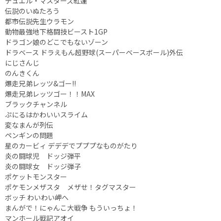
デュエル・マスターズ紅蓮
伝説のいぬたろう
都市伝説先生ウラモン
動物最強地下格闘技ビースト1GP
ドラゴン娘のどこでもないゾーン
ドラベース ドラえもん超野球(スーパーベースボール)外伝
にじさんじ
のんきくん
爆走兄弟レッツ&ゴー!!
爆走兄弟レッツゴー！！MAX
ブラックチャンネル
ぷにるはかわいいスライム
変なまんが列伝
ペンギンの問題
星のカービィ デデデでプププなものがたり
炎の闘球児 ドッジ弾平
炎の闘球女 ドッジ弾子
ポケットモンスター
ポケモンメザスタ メザせ！タグマスター
ボッチ わいわい岬へ
まんがで！にゃんこ大戦争 もういっちょ！
マンホール戦記アオイ