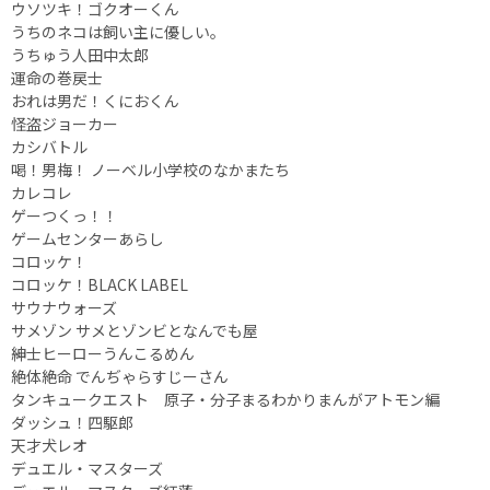
ウソツキ！ゴクオーくん
うちのネコは飼い主に優しい。
うちゅう人田中太郎
運命の巻戻士
おれは男だ！くにおくん
怪盗ジョーカー
カシバトル
喝！男梅！ ノーベル小学校のなかまたち
カレコレ
ゲーつくっ！！
ゲームセンターあらし
コロッケ！
コロッケ！BLACK LABEL
サウナウォーズ
サメゾン サメとゾンビとなんでも屋
紳士ヒーローうんこるめん
絶体絶命 でんぢゃらすじーさん
タンキュークエスト 原子・分子まるわかりまんがアトモン編
ダッシュ！四駆郎
天才犬レオ
デュエル・マスターズ