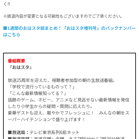
く!!
※放送内容が変更となる可能性もございますのでご了承ください。
■1週間のおはスタ総まとめ！「おはスタ増刊号」のバックナンバー
はこちら
番組概要
『おはスタ』
放送25周年を迎えた、視聴者参加型の朝の生放送番組。
「学校で流行っているものって？」
「こんな最新情報知ってる？」
話題のゲーム、ホビー、アニメなど見逃せない最新情報を発信
したり小学生からの疑問・質問に応えたり。
豪華ゲストも迎え、賑やかでフレッシュに！ みんなの朝をス
ーパーハイテンションで盛り上げます！
■放送局：
テレビ東京系列6局ネット
■放送日時：
毎週月曜～金曜 あさ7時5分から7時30分放送