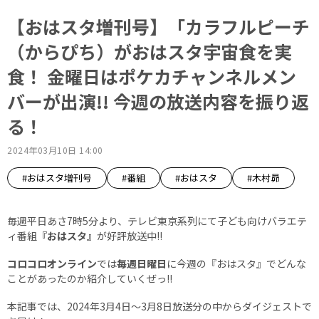
【おはスタ増刊号】「カラフルピーチ
（からぴち）がおはスタ宇宙食を実
食！ 金曜日はポケカチャンネルメン
バーが出演!! 今週の放送内容を振り返
る！
2024年03月10日 14:00
#おはスタ増刊号
#番組
#おはスタ
#木村昴
毎週平日あさ7時5分より、テレビ東京系列にて子ども向けバラエテ
ィ番組
『おはスタ』
が好評放送中!!
コロコロオンライン
では
毎週日曜日
に今週の『おはスタ』でどんな
ことがあったのか紹介していくぜっ!!
本記事では、2024年3月4日～3月8日放送分の中からダイジェストで