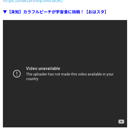
https://ohastarshop.official.ec/
▼【未知】カラフルピーチが宇宙食に挑戦！【おはスタ】