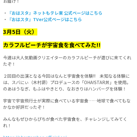
お届け！
・
『おはスタ』ネットもテレ東 公式ページはこちら
・
『おはスタ』TVer公式ページはこちら
3月5日（火）
カラフルピーチが宇宙食を食べてみた!!
今週は大人気動画クリエイターのカラフルピーチが遊びに来てくれ
たぞ！
２回目の出演となる今回はなんと宇宙食を体験!! 未知なる体験に
は、スバにぃ（木村昴）プロデュースの「OHA!STAR丼」を使用。
のあはうなぎ、もふはやきとり、なおきりはハンバーグを体験！
宇宙で宇宙飛行士が実際に食べている宇宙食……地球で食べてもな
かなか好評だったぞ！
みんなもぜひからぴちが食べた宇宙食を、チャレンジしてみてく
れ！