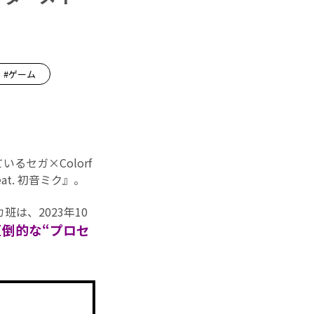
】
#ゲーム
セガ×Colorf
eat. 初音ミク』。
は、2023年10
圧倒的な“プロセ