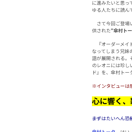
に進みたいと思っ
ゆる人たちに読ん
さて今回ご登場いた
供された
“傘村トー
『オーダーメイド』が
なってしまう兄妹
語が展開される。
のレオニには珍し
ド』を、傘村トー
※インタビューは
心に響く、
――まずはたいへん
傘村トータ
はい。