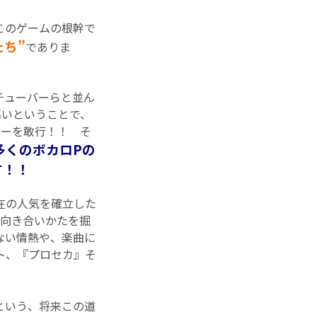
このゲームの根幹で
たち”
でありま
チューバーらと並ん
高いということで、
ューを敢行！！ そ
多くのボカロPの
す！！
在の人気を確立した
の向き合いかたを掘
ない情熱や、楽曲に
ト、『プロセカ』そ
という、将来この道