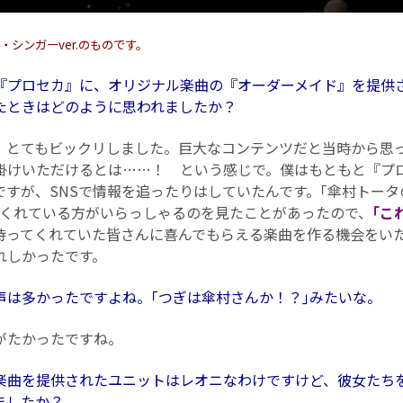
・シンガーver.のものです。
んは『プロセカ』に、オリジナル楽曲の『オーダーメイド』を提供
たときはどのように思われましたか？
とてもビックリしました。巨大なコンテンツだと当時から思
掛けいただけるとは……！ という感じで。僕はもともと『プ
ですが、SNSで情報を追ったりはしていたんです。｢傘村トー
てくれている方がいらっしゃるのを見たことがあったので、
｢こ
待ってくれていた皆さんに喜んでもらえる楽曲を作る機会をい
れしかったです。
う声は多かったですよね。｢つぎは傘村さんか！？｣みたいな。
たかったですね。
んが楽曲を提供されたユニットはレオニなわけですけど、彼女たち
ましたか？