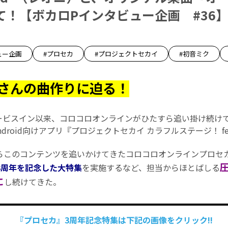
て！【ボカロPインタビュー企画 #36
ュー企画
#プロセカ
#プロジェクトセカイ
#初音ミク
さんの曲作りに迫る！
ービスイン以来、コロコロオンラインがひたすら追い掛け続けている
iOS/Android向けアプリ『プロジェクトセカイ カラフルステージ！ f
このコンテンツを追いかけてきたコロコロオンラインプロセカ班
3周年を記念した大特集
を実施するなど、担当からほとばしる
に
し続けてきた。
『プロセカ』3周年記念特集は下記の画像をクリック!!