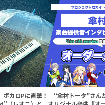
】ボカロPに直撃！ “傘村トータ”さん
need”（レオニ）と、オリジナル楽曲『オ