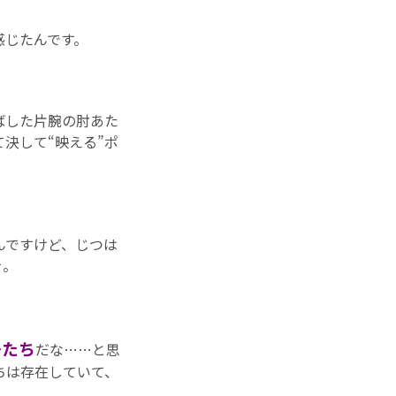
感じたんです。
ばした片腕の肘あた
決して“映える”ポ
んですけど、じつは
を。
子たち
だな……と思
ちは存在していて、