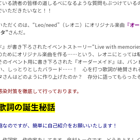
ている読者の皆様の道しるべになるような質問もぶつけている
でいただきたいなと！！
だくのは、“Leo/need”（レオニ）にオリジナル楽曲
『オー
タ”
さんだ。
書き下ろされたイベントストーリー“Live with memori
のためにオリジナル楽曲を作る……という、レオニにとっては
そのイベント用に書き下ろされた『オーダーメイド』は、バン
い、しっとりとしたバラード……！ 心を打つ歌詞が絶賛され
タさんはどのように作り上げたのか？ 存分に語ってもらった
感染対策を徹底して行っております。
歌詞の誕生秘話
恐縮なのですが、簡単に自己紹介をお願いいたします！
作詞家、作曲家をしてます、傘村トータです。どうぞよろし