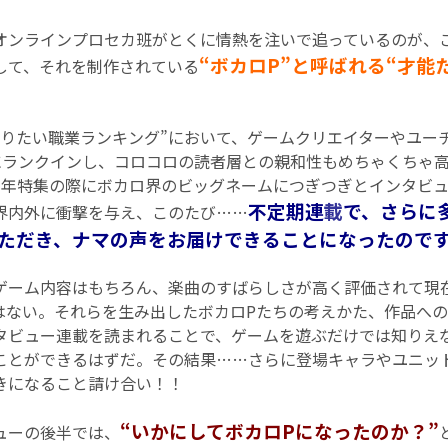
ンラインプロセカ班がとくに情熱を注いで追っているのが、
“ボカロP”と呼ばれる“才能
して、それを制作されている
りたい職業ランキング”において、ゲームクリエイターやユー
にランクインし、コロコロの読者層との親和性もめちゃくちゃ
周年特集の際にボカロ界のビッグネームにつぎつぎとインタビ
不定期連
載
で、さらに
界内外に衝撃を与え、このたび……
ただき、ナマの声をお届けできることになったので
ーム内容はもちろん、楽曲のすばらしさが高く評価されて現
はない。それらを生み出したボカロPたちの考えかた、作品へ
タビュー連載を読まれることで、ゲームを遊ぶだけでは知りえ
ことができるはずだ。その結果……さらに登場キャラやユニッ
きになること請け合い！！
“いかにしてボカロPになったのか？”
ューの後半では、