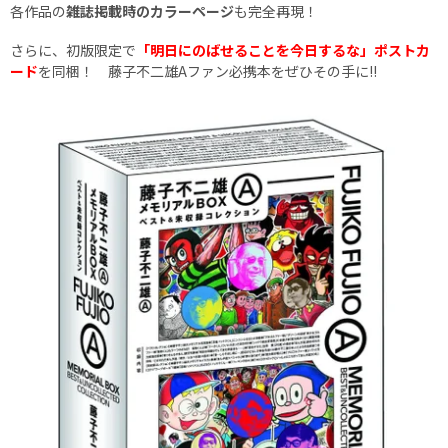
各作品の
雑誌掲載時のカラーページ
も完全再現！
さらに、初版限定で
「明日にのばせることを今日するな」ポストカ
ード
を同梱！ 藤子不二雄Aファン必携本をぜひその手に!!