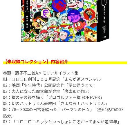
【未収録コレクション】内容紹介
巻頭：藤子不二雄Aメモリアルイラスト集
01：コロコロ創刊１０１号記念「まんが道スペシャル」
02：映画「少年時代」公開記念作「夢に逢うまで」
03：大人になった魔太郎が登場「魔太郎が翔ぶ」
04：猿のその後を描く「プロゴルファー猿 FOREVER」
05：幻のハットリくん最終回「さよなら！ハットリくん」
06：78～80年の日常を綴った「パーマンの日々」（全64話中の33
話分）
07：「コロコロコミックといっしょにころがってまんが道30年」