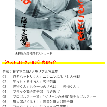
▲初版限定特典ポストカード
【ベストコレクション】内容紹介
巻頭：藤子不二雄Aメモリアル写真集
01：「忍者ハットリくん」ニンニンふるさと大作戦
02：「笑ゥせぇるすまん」夜行列車
03：「怪物くん」もう一つのさらば！ 怪物くんよ
04：「ブラック商会変奇郎」ひき逃げ
05：「プロゴルファー猿」“グリーンの妖精”美少女ゴルファー
06：「魔太郎がくる！！」悪霊対魔太郎連合軍
07：「フータくん」ついにたまった百万円！！