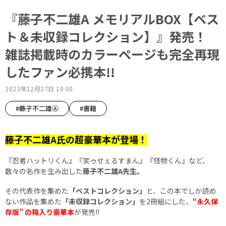
『藤子不二雄A メモリアルBOX【ベス
ト＆未収録コレクション】』発売！
雑誌掲載時のカラーページも完全再現
したファン必携本!!
2023年12月27日 10:00
#藤子不二雄Ⓐ
#書籍
藤子不二雄A氏の超豪華本が登場！
『忍者ハットリくん』『笑ゥせぇるすまん』『怪物くん』など、
数々の名作を生み出した
藤子不二雄A先生。
その代表作を集めた
「ベストコレクション」
と、この本でしか読め
ない作品を集めた
「未収録コレクション」
を2冊組にした、
“永久保
存版” の箱入り豪華本
が発売!!