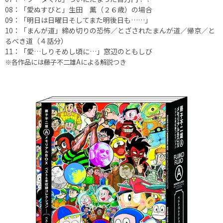
08：「愛ぬすびと」生田 薫（２６歳）の場合
09：「明日は日曜日そしてまた明後日も……」
10：「まんが道」締め切りの恐怖／とざされたまんが道／帰京／と
るべき道（４話分）
11：「愛…しりそめし頃に…」窓辺のともしび
※各作品には藤子不二雄Aによる解説つき