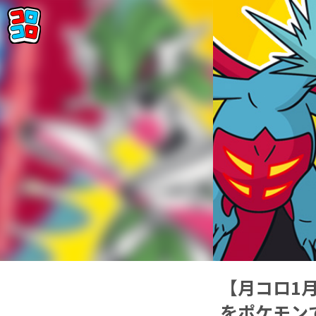
【月コロ1
をポケモン