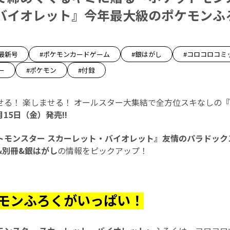
バイオレット』今年最大級のポケモンふろ
最新号
#ポケモンカードゲーム
#銀はがし
#コロコロコミ
ー
#ポケモン
#付録
せる！ 楽しませる！ オールスター大集結で全方位スキなしの
『
月15日（金）発売!!
トモンスター スカーレット・バイオレット』友情のパラドック
&別冊&銀はがし
の情報をピックアップ！
モンふろくがいっぱい！