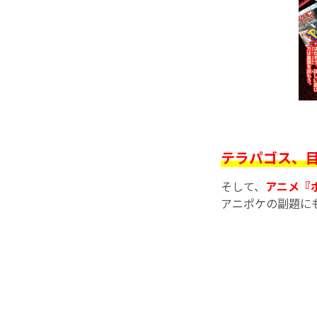
テラパゴス、
そして、
アニメ『
アニポケの副題に