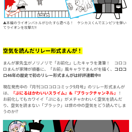
▲本編のライオンバトルがひたすら遊べる！ ケシカスくんでエンピツを弾い
てライオンを攻撃だ!!
空気を読んだリレー形式まんが！
まんが家先生がノリノリで「お前化」したキャラを激筆！ コロコ
ロまんが家陣が順番に、「お前」風キャラでまんがを描く、
コロコ
ロ46年の歴史で初のリレー形式まんがは好評連載中!!
現在発売中の『月刊コロコロコミック9月号』のリレー形式まんが
は、
『ぷにるはかわいいスライム』&『ブラックチャンネル』
！
お前化してもカワイイ「ぷにる」がメチャかわいく空気を読んだ
り、空気を読まない「ブラック」は世の中の空気をどう読んでしま
うのか!?