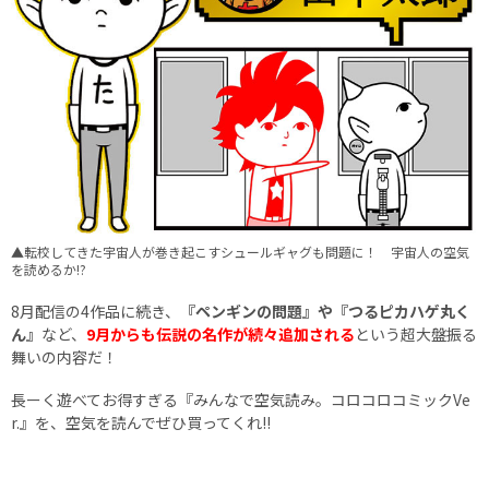
▲転校してきた宇宙人が巻き起こすシュールギャグも問題に！ 宇宙人の空気
を読めるか!?
8月配信の4作品に続き、
『ペンギンの問題』や『つるピカハゲ丸く
ん』
など、
9月からも伝説の名作が続々追加される
という超大盤振る
舞いの内容だ！
長ーく遊べてお得すぎる『みんなで空気読み。コロコロコミックVe
r.』を、空気を読んでぜひ買ってくれ!!