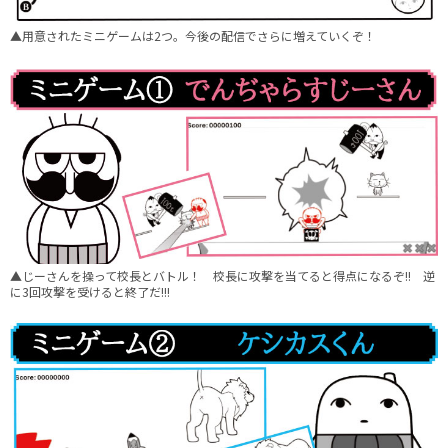
▲用意されたミニゲームは2つ。今後の配信でさらに増えていくぞ！
▲じーさんを操って校長とバトル！ 校長に攻撃を当てると得点になるぞ!! 逆
に3回攻撃を受けると終了だ!!!