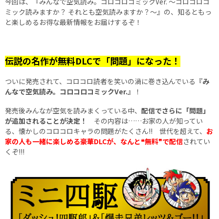
今回は、『みんなで空気読み。コロコロコミックVer. ～コロコロコ
ミック読みますか？ それとも空気読みますか？～』の、知るともっ
と楽しめるお得な最新情報をお届けするぞ！
伝説の名作が無料DLCで「問題」になった！
ついに発売されて、コロコロ読者を笑いの渦に巻き込んでいる
『み
んなで空気読み。コロコロコミックVer.』
！
発売後みんなが空気を読みまくっている中、
配信でさらに「問題」
が追加されることが決定！
その内容は……お家の人が知ってい
る、懐かしのコロコロキャラの問題がたくさん!! 世代を超えて、
お
家の人も一緒に楽しめる豪華DLCが、なんと❝無料❞で配信
されてい
くぞ!!!