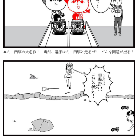
▲ミニ四駆の大名作！ 当然、選手はミニ四駆と走るぜ!! どんな問題が出る!?