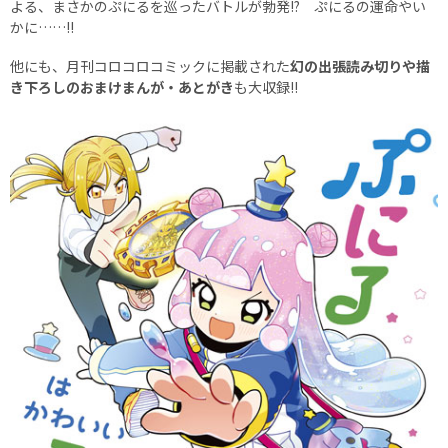
よる、まさかのぷにるを巡ったバトルが勃発!? ぷにるの運命やい
かに……!!
他にも、月刊コロコロコミックに掲載された
幻の出張読み切りや描
き下ろしのおまけまんが・あとがき
も大収録!!