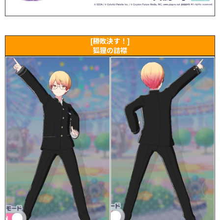
[勝敗決す！]
狐狸の詰襟