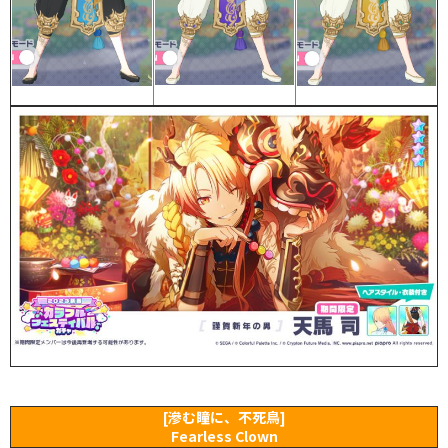
[滲む瞳に、不死鳥]
Fearless Clown