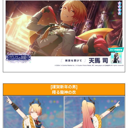
[謹賀新年の男]
翔る龍神の衣