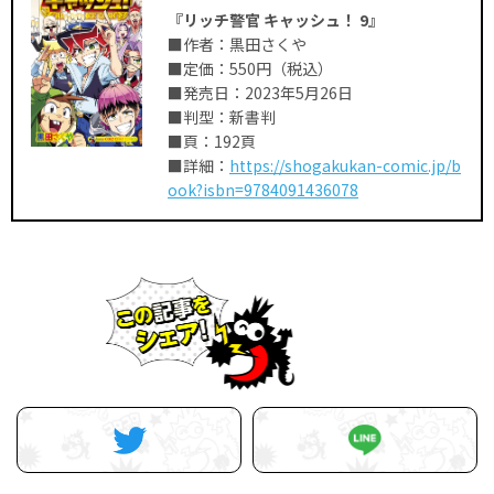
『リッチ警官 キャッシュ！ 9』
■作者：黒田さくや
■定価：550円（税込）
■発売日：2023年5月26日
■判型：新書判
■頁：192頁
■詳細：
https://shogakukan-comic.jp/b
ook?isbn=9784091436078