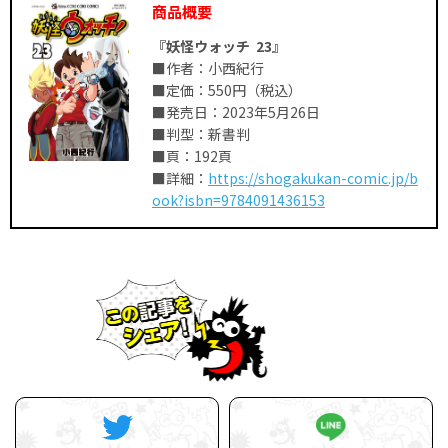
商品概要
『妖怪ウォッチ 23』
■作者：小西紀行
■定価：550円（税込）
■発売日：2023年5月26日
■判型：新書判
■頁：192頁
■詳細：
https://shogakukan-comic.jp/b
ook?isbn=9784091436153