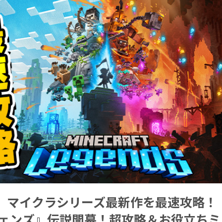
】マイクラシリーズ最新作を最速攻略！
ジェンズ』伝説開幕！超攻略＆お役立ちミ