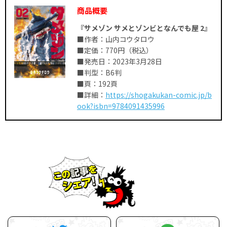
商品概要
『サメゾン サメとゾンビとなんでも屋 2』
■作者：山内コウタロウ
■定価：770円（税込）
■発売日：2023年3月28日
■判型：B6判
■頁：192頁
■詳細：
https://shogakukan-comic.jp/b
ook?isbn=9784091435996