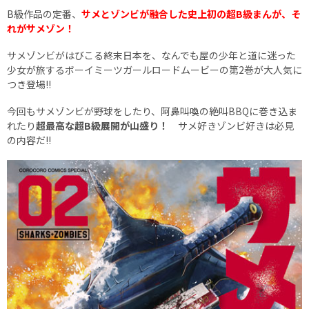
B級作品の定番、
サメとゾンビが融合した史上初の超B級まんが、そ
れがサメゾン！
サメゾンビがはびこる終末日本を、なんでも屋の少年と道に迷った
少女が旅するボーイミーツガールロードムービーの第2巻が大人気に
つき登場!!
今回もサメゾンビが野球をしたり、阿鼻叫喚の絶叫BBQに巻き込ま
れたり
超最高な超B級展開が山盛り！
サメ好きゾンビ好きは必見
の内容だ!!