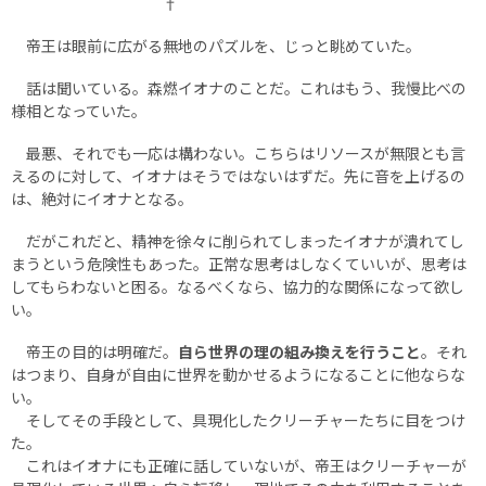
†
帝王は眼前に広がる無地のパズルを、じっと眺めていた。
話は聞いている。森燃イオナのことだ。これはもう、我慢比べの
様相となっていた。
最悪、それでも一応は構わない。こちらはリソースが無限とも言
えるのに対して、イオナはそうではないはずだ。先に音を上げるの
は、絶対にイオナとなる。
だがこれだと、精神を徐々に削られてしまったイオナが潰れてし
まうという危険性もあった。正常な思考はしなくていいが、思考は
してもらわないと困る。なるべくなら、協力的な関係になって欲し
い。
帝王の目的は明確だ。
自ら世界の理の組み換えを行うこと
。それ
はつまり、自身が自由に世界を動かせるようになることに他ならな
い。
そしてその手段として、具現化したクリーチャーたちに目をつけ
た。
これはイオナにも正確に話していないが、帝王はクリーチャーが