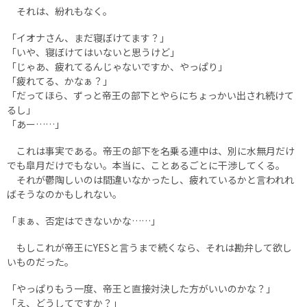
それは、紛れもなく。
「イオナさん、まだ寝ぼけてます？」
「いや、寝ぼけてはいないと思うけど」
「じゃあ、疲れてるんじゃないですか、やっぱり」
「疲れてる、かなぁ？」
「だってほら、ずっと帝王の部下とやらにちょっかい出され続けて
るし」
「あー……」
これは事実である。帝王の部下を名乗る連中は、別に水無月だけ
でも皐月だけでもない。本当に、ことあるごとに干渉してくる。
それが鬱陶しいのは間違いなかったし、疲れているかと言われれ
ばそうなのかもしれない。
「まぁ、否定はできないかな……」
もしこれが帝王にYESと言うまで続くなら、それは勘弁して欲し
いものだった。
「やっぱりもう一度、帝王と直接対決した方がいいのかな？」
「え、どうしてですか？」