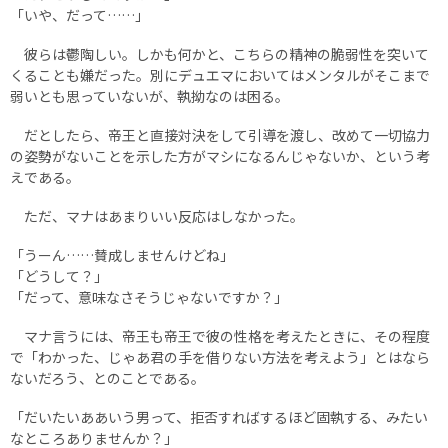
「いや、だって……」
彼らは鬱陶しい。しかも何かと、こちらの精神の脆弱性を突いて
くることも嫌だった。別にデュエマにおいてはメンタルがそこまで
弱いとも思っていないが、執拗なのは困る。
だとしたら、帝王と直接対決をして引導を渡し、改めて一切協力
の姿勢がないことを示した方がマシになるんじゃないか、という考
えである。
ただ、マナはあまりいい反応はしなかった。
「うーん……賛成しませんけどね」
「どうして？」
「だって、意味なさそうじゃないですか？」
マナ言うには、帝王も帝王で彼の性格を考えたときに、その程度
で「わかった、じゃあ君の手を借りない方法を考えよう」とはなら
ないだろう、とのことである。
「だいたいああいう男って、拒否すればするほど固執する、みたい
なところありませんか？」