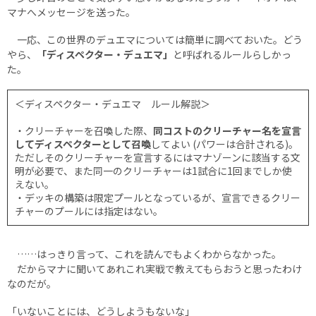
マナへメッセージを送った。
一応、この世界のデュエマについては簡単に調べておいた。どう
やら、
「ディスペクター・デュエマ」
と呼ばれるルールらしかっ
た。
＜ディスペクター・デュエマ ルール解説＞
・クリーチャーを召喚した際、
同コストのクリーチャー名を宣言
してディスペクターとして召喚
してよい (パワーは合計される)。
ただしそのクリーチャーを宣言するにはマナゾーンに該当する文
明が必要で、また同一のクリーチャーは1試合に1回までしか使
えない。
・デッキの構築は限定プールとなっているが、宣言できるクリー
チャーのプールには指定はない。
……はっきり言って、これを読んでもよくわからなかった。
だからマナに聞いてあれこれ実戦で教えてもらおうと思ったわけ
なのだが。
「いないことには、どうしようもないな」