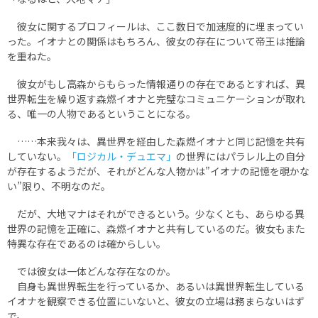
彼女に関するプロフィールは、ここ数日で加速度的に埋まってい
った。イオナとの関係はもちろん、彼女の存在について帝王は推論
を重ねた。
彼女がもし高森からもらった情報通りの存在であるとすれば、異
世界転生を繰り返す森燃イオナと完璧なコミュニケーションが取れ
る、唯一の人物であるということになる。
……本来我々は、異世界を経由した森燃イオナと同じ記憶を共有
していない。
「ロジカル・デュエマ」
の世界にはパラレル上の自分
が存在するようだが、それがどんな人物かは”イオナの記憶を覗かな
い”限り、不明なのだ。
だが、大地マナはそれができるという。少なくとも、あらゆる異
世界の記憶を正確に、森燃イオナと共有しているのだ。彼女もまた
特異な存在であるのは確からしい。
では彼女は一体どんな存在なのか。
自身も異世界転生を行っているか、あるいは異世界転生している
イオナを観察できる位置にいないと、彼女の立場は務まらないはず
で。