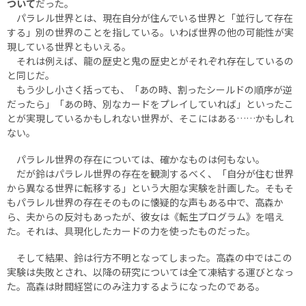
ついて
だった。
パラレル世界とは、現在自分が住んでいる世界と「並行して存在
する」別の世界のことを指している。いわば世界の他の可能性が実
現している世界ともいえる。
それは例えば、龍の歴史と鬼の歴史とがそれぞれ存在しているの
と同じだ。
もう少し小さく括っても、「あの時、割ったシールドの順序が逆
だったら」「あの時、別なカードをプレイしていれば」といったこ
とが実現しているかもしれない世界が、そこにはある……かもしれ
ない。
パラレル世界の存在については、確かなものは何もない。
だが鈴はパラレル世界の存在を観測するべく、「自分が住む世界
から異なる世界に転移する」という大胆な実験を計画した。そもそ
もパラレル世界の存在そのものに懐疑的な声もある中で、高森か
ら、夫からの反対もあったが、彼女は《転生プログラム》を唱え
た。それは、具現化したカードの力を使ったものだった。
そして結果、鈴は行方不明となってしまった。高森の中ではこの
実験は失敗とされ、以降の研究については全て凍結する運びとなっ
た。高森は財閥経営にのみ注力するようになったのである。