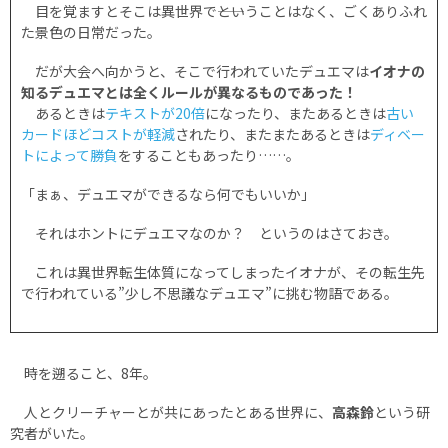
目を覚ますとそこは異世界で――ということはなく、ごくありふれ
た景色の日常だった。
だが大会へ向かうと、そこで行われていたデュエマは
イオナの
知るデュエマとは全くルールが異なるものであった！
あるときは
テキストが20倍
になったり、またあるときは
古い
カードほどコストが軽減
されたり、またまたあるときは
ディベー
トによって勝負
をすることもあったり……。
「まぁ、デュエマができるなら何でもいいか」
それはホントにデュエマなのか？ というのはさておき。
これは異世界転生体質になってしまったイオナが、その転生先
で行われている”少し不思議なデュエマ”に挑む物語である。
時を遡ること、8年。
人とクリーチャーとが共にあったとある世界に、
高森鈴
という研
究者がいた。