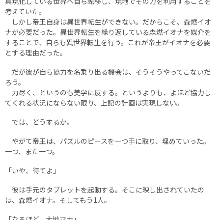
具現化している世界へ自ら転移し、現地でその力を利用することを
考えていた。
しかし帝王自身は異世界転生ができない。だからこそ、森燃イオ
ナが必要だった。異世界転生を繰り返している森燃イオナを媒介を
することで、自らも異世界転生を行う。これが帝王がイオナを必要
とする理由だった。
だが彼が自ら協力を名乗り出る機会は、そうそうやってこないだ
ろう。
力尽く、というのも美学に反する。というよりも、よほど協力し
てくれる状況にならない限り、上記の計画は実現しない。
では、どうするか。
やがて帝王は、パズルのピースを一つ手に取り、埋めていった。
一つ、また一つ。
「いや、待てよ」
彼は手元のタブレットを起動する。そこに映し出されていたの
は、森燃イオナ。そしてもう1人。
「なるほど、大地マナ」