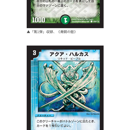
▲「第1弾」収録、《青銅の鎧》