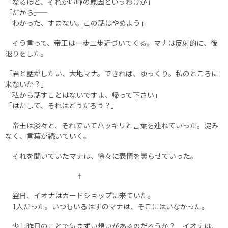
「なるほど、それが喧嘩の原因というわけか」
「だから――」
「わかった、すまない。この話はやめよう」
そう言って、帝王は一歩二歩近づいてくる。マナは反射的に、後
退りをした。
「君と話がしたい、大地マナ。できれば、ゆっくり。私のところに
来ないか？」
「私から話すことはないですよ、帰って下さい」
「はたして、それはどうだろう？」
帝王は淡々と、それでいてハッキリと言葉を連ねていった。淀み
なく、言葉が続いていく。
それを聞いていたマナは、徐々に表情を曇らせていった。
†
翌日、イオナはカードショップに来ていた。
1人だった。いつもいるはずのマナは、そこにはいなかった。
少し昨日のことで気まずい想いがあるのだろうか？ イオナは、