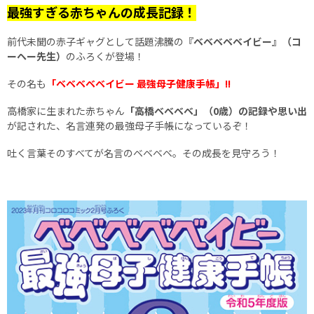
最強すぎる赤ちゃんの成長記録！
前代未聞の赤子ギャグとして話題沸騰の
『ベベベベベイビー』（コ
ーヘー先生）
のふろくが登場！
その名も
「ベベベベベイビー 最強母子健康手帳」!!
高橋家に生まれた赤ちゃん
「高橋ベベベベ」（0歳）の記録や思い出
が記された、名言連発の最強母子手帳になっているぞ！
吐く言葉そのすべてが名言のベベベベ。その成長を見守ろう！